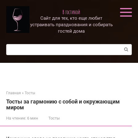
Перейти
к
В гостиной
контенту
Сайт для тех, кто еще любит
устраивать празднования и собирать
гостей дома
Поиск:
Главная
»
Тосты
Тосты за гармонию с собой и окружающим
миром
На чтение:
6 мин
Тосты