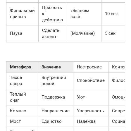
Призвать
Финальный
«Выпьем
к
10 сек
призыв
за…»
действию
Сделать
Пауза
(Молчание)
5 сек
акцент
Метафора
Значение
Настроение
Контекст
Тихое
Внутренний
Спокойствие
Философ
озеро
покой
Теплый
Поддержка
Уют
Эмоцио
очаг
Компас
Направление
Уверенность
Совреме
Мост
Единство
Надежда
Социаль