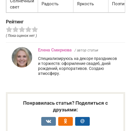
Солнечный
Радость
Яркость
Поэтиче
свет
Рейтинг
( Пока оценок нет )
Елена Смирнова
/ автор статьи
Специализируюсь на декоре праздников
и торжеств: оформление свадеб, дней
рождений, корпоративов. Создаю
атмосферу.
Понравилась статья? Поделиться с
друзьями: