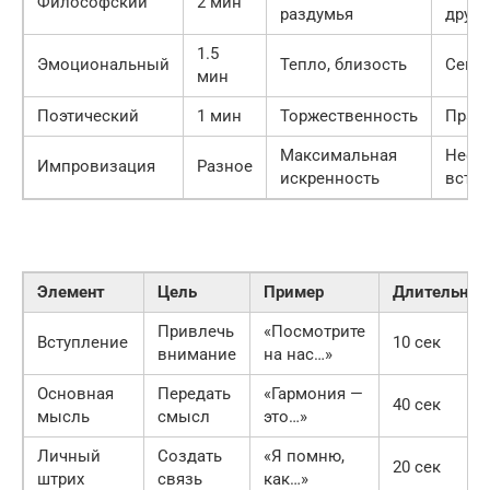
Философский
2 мин
раздумья
друзь
1.5
Эмоциональный
Тепло, близость
Семь
мин
Поэтический
1 мин
Торжественность
Праз
Максимальная
Нефо
Импровизация
Разное
искренность
встре
Элемент
Цель
Пример
Длительнос
Привлечь
«Посмотрите
Вступление
10 сек
внимание
на нас…»
Основная
Передать
«Гармония —
40 сек
мысль
смысл
это…»
Личный
Создать
«Я помню,
20 сек
штрих
связь
как…»