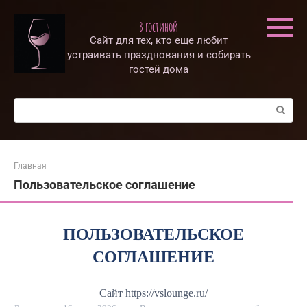
Перейти
к
В гостиной
контенту
Сайт для тех, кто еще любит
устраивать празднования и собирать
гостей дома
Поиск:
Главная
Пользовательское соглашение
ПОЛЬЗОВАТЕЛЬСКОЕ
СОГЛАШЕНИЕ
Сайт https://vslounge.ru/