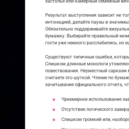
застолье или камерный семейный веч
Результат выступления зависит не толь
интонацией, делайте паузы в значимы
Обязательно поддерживайте визуальный
бумажку. Выбирайте правильный моме
гости уже немного расслабились, но 
Существуют типичные ошибки, которы
Слишком длинные монологи утомляют 
повествования. Неуместный сарказм 
считаете это шуткой. Чтение по бума
зачитывание официального отчета, ч
Чрезмерное использование зае
Отсутствие логического завер
Слишком громкий или, наоборо