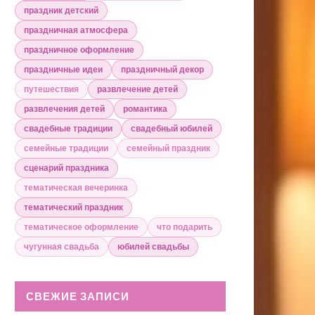
праздник детский
праздничная атмосфера
праздничное оформление
праздничные идеи
праздничный декор
путешествия
развлечение детей
развлечения детей
романтика
свадебные традиции
свадебный юбилей
семейные традиции
семейный праздник
сценарий праздника
тематическая вечеринка
тематический праздник
тематическое оформление
что подарить
чугунная свадьба
юбилей свадьбы
СВЕЖИЕ ЗАПИСИ