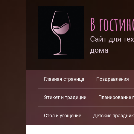
Перейти
к
В гости
контенту
Сайт для те
дома
Главная страница
Поздравления
Этикет и традиции
Планирование 
Стол и угощение
Детские праздни