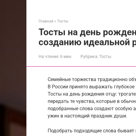
Главная
»
Тосты
Тосты на день рожден
созданию идеальной 
На чтение:
6 мин
Рубрика:
Тосты
Семейные торжества традиционно объ
В России принято выражать глубокое 
Тосты на день рождения отцу: трога
передать те чувства, которые в обы
подобранные слова создают особую а
ужин в настоящий праздник души.
Подобрать подходящие слова бывает 