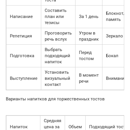
тоста
Составить
Блокнот/
Написание
план или
За 1 день
память
тезисы
Проговорить
Утром в
Репетиция
Зеркало
речь вслух
праздник
Выбрать
Перед
Подготовка
подходящий
Бокал
тостом
напиток
Установить
В момент
Выступление
визуальный
Внимание
речи
контакт
Варианты напитков для торжественных тостов
Средняя
Напиток
цена за
Объем
Подходящий тост