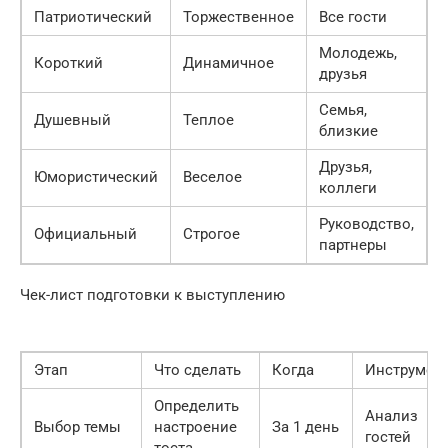
Патриотический
Торжественное
Все гости
О
Молодежь,
Короткий
Динамичное
друзья
п
Семья,
Э
Душевный
Теплое
близкие
с
Друзья,
Р
Юмористический
Веселое
коллеги
Руководство,
П
Официальный
Строгое
партнеры
с
Чек-лист подготовки к выступлению
Этап
Что сделать
Когда
Инструмен
Определить
Анализ
Выбор темы
настроение
За 1 день
гостей