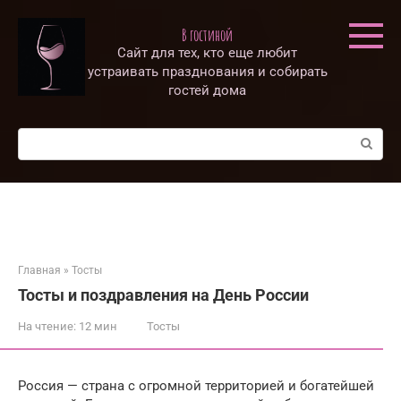
Перейти
к
В гостиной
контенту
Сайт для тех, кто еще любит
устраивать празднования и собирать
гостей дома
Поиск:
Главная
»
Тосты
Тосты и поздравления на День России
На чтение:
12 мин
Тосты
Россия — страна с огромной территорией и богатейшей