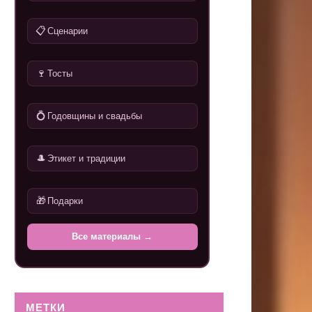
📋
Сценарии
🍷
Тосты
💍
Годовщины и свадьбы
🎩
Этикет и традиции
🎁
Подарки
Все материалы →
МЕТКИ