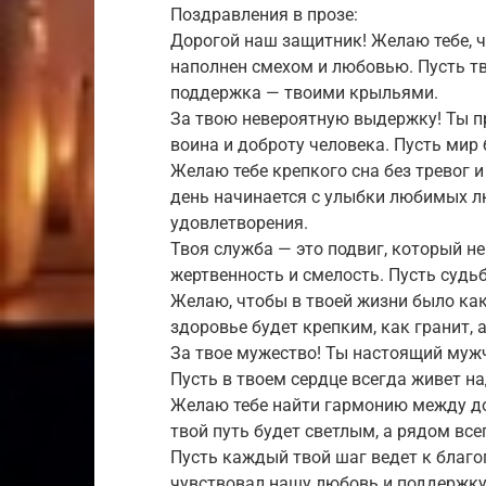
Поздравления в прозе:
Дорогой наш защитник! Желаю тебе, ч
наполнен смехом и любовью. Пусть тв
поддержка — твоими крыльями.
За твою невероятную выдержку! Ты пр
воина и доброту человека. Пусть мир
Желаю тебе крепкого сна без тревог и
день начинается с улыбки любимых л
удовлетворения.
Твоя служба — это подвиг, который 
жертвенность и смелость. Пусть судьб
Желаю, чтобы в твоей жизни было ка
здоровье будет крепким, как гранит, 
За твое мужество! Ты настоящий муж
Пусть в твоем сердце всегда живет на
Желаю тебе найти гармонию между до
твой путь будет светлым, а рядом вс
Пусть каждый твой шаг ведет к благ
чувствовал нашу любовь и поддержку,