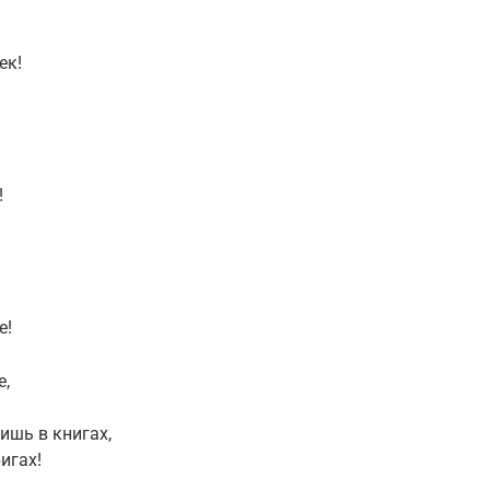
ек!
!
е!
е,
ишь в книгах,
игах!