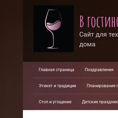
Перейти
к
В гости
контенту
Сайт для те
дома
Главная страница
Поздравления
Этикет и традиции
Планирование 
Стол и угощение
Детские праздни