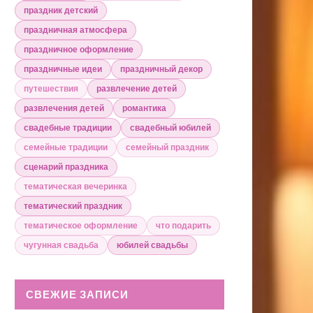
праздник детский
праздничная атмосфера
праздничное оформление
праздничные идеи
праздничный декор
путешествия
развлечение детей
развлечения детей
романтика
свадебные традиции
свадебный юбилей
семейные традиции
семейный праздник
сценарий праздника
тематическая вечеринка
тематический праздник
тематическое оформление
что подарить
чугунная свадьба
юбилей свадьбы
СВЕЖИЕ ЗАПИСИ