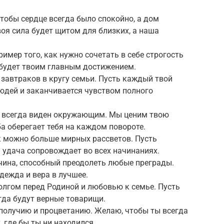
тобы сердце всегда было спокойно, а дом
оя сила будет щитом для близких, а наша
имер того, как нужно сочетать в себе строгость
 будет твоим главным достижением.
 завтраков в кругу семьи. Пусть каждый твой
юдей и заканчивается чувством полного
не всегда виден окружающим. Мы ценим твою
а оберегает тебя на каждом повороте.
к можно больше мирных рассветов. Пусть
а удача сопровождает во всех начинаниях.
чина, способный преодолеть любые преграды.
дежда и вера в лучшее.
лгом перед Родиной и любовью к семье. Пусть
егда будут верные товарищи.
ополучию и процветанию. Желаю, чтобы ты всегда
 где бы ты ни находился.