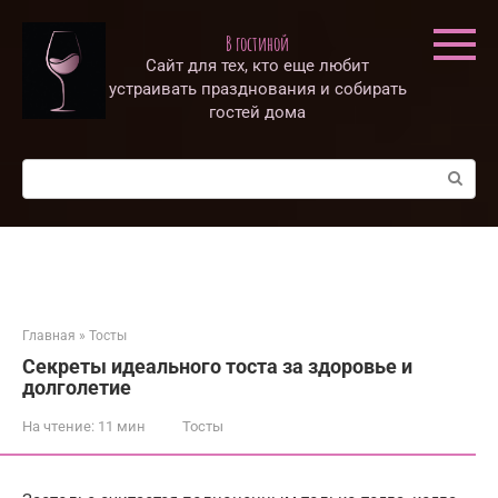
Перейти
к
В гостиной
контенту
Сайт для тех, кто еще любит
устраивать празднования и собирать
гостей дома
Поиск:
Главная
»
Тосты
Секреты идеального тоста за здоровье и
долголетие
На чтение:
11 мин
Тосты