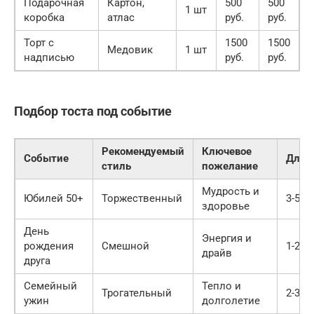
Подарочная
Картон,
500
500
1 шт
коробка
атлас
руб.
руб.
Торт с
1500
1500
Медовик
1 шт
надписью
руб.
руб.
Подбор тоста под событие
Рекомендуемый
Ключевое
Событие
Длит
стиль
пожелание
Мудрость и
Юбилей 50+
Торжественный
3-5 м
здоровье
День
Энергия и
рождения
Смешной
1-2 м
драйв
друга
Семейный
Тепло и
Трогательный
2-3 м
ужин
долголетие