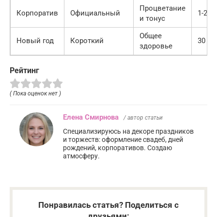
Процветание
Корпоратив
Официальный
1-2 м
и тонус
Общее
Новый год
Короткий
30 се
здоровье
Рейтинг
( Пока оценок нет )
Елена Смирнова
/ автор статьи
Специализируюсь на декоре праздников
и торжеств: оформление свадеб, дней
рождений, корпоративов. Создаю
атмосферу.
Понравилась статья? Поделиться с
друзьями: