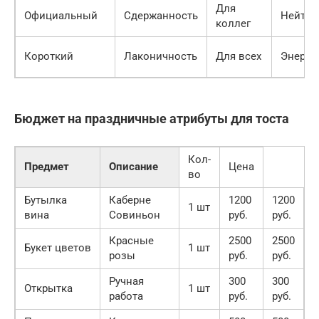
Для
Официальный
Сдержанность
Нейтра
коллег
Короткий
Лаконичность
Для всех
Энерги
Бюджет на праздничные атрибуты для тоста
Кол-
Предмет
Описание
Цена
во
Бутылка
Каберне
1200
1200
1 шт
вина
Совиньон
руб.
руб.
Красные
2500
2500
Букет цветов
1 шт
розы
руб.
руб.
Ручная
300
300
Открытка
1 шт
работа
руб.
руб.