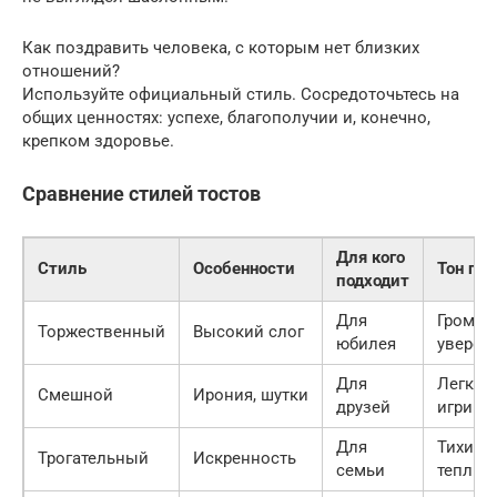
Как поздравить человека, с которым нет близких
отношений?
Используйте официальный стиль. Сосредоточьтесь на
общих ценностях: успехе, благополучии и, конечно,
крепком здоровье.
Сравнение стилей тостов
Для кого
Стиль
Особенности
Тон гол
подходит
Для
Громки
Торжественный
Высокий слог
юбилея
уверен
Для
Легкий,
Смешной
Ирония, шутки
друзей
игривы
Для
Тихий,
Трогательный
Искренность
семьи
теплый