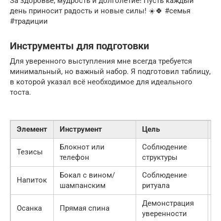
За здоровье, мудрость и долголетие! Пусть каждый
день приносит радость и новые силы! ☀️🍀 #семья
#традиции
Инструменты для подготовки
Для уверенного выступления мне всегда требуется
минимальный, но важный набор. Я подготовил таблицу,
в которой указал всё необходимое для идеального
тоста.
Элемент
Инструмент
Цель
С
Блокнот или
Соблюдение
Тезисы
О
телефон
структуры
Бокал с вином/
Соблюдение
Напиток
О
шампанским
ритуала
Демонстрация
Осанка
Прямая спина
Ж
уверенности