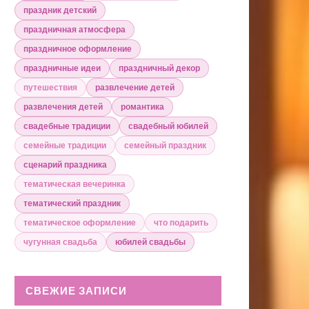
праздник детский
праздничная атмосфера
праздничное оформление
праздничные идеи
праздничный декор
путешествия
развлечение детей
развлечения детей
романтика
свадебные традиции
свадебный юбилей
семейные традиции
семейный праздник
сценарий праздника
тематическая вечеринка
тематический праздник
тематическое оформление
что подарить
чугунная свадьба
юбилей свадьбы
СВЕЖИЕ ЗАПИСИ