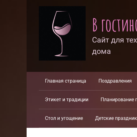
Перейти
к
В гости
контенту
Сайт для те
дома
Главная страница
Поздравления
Этикет и традиции
Планирование 
Стол и угощение
Детские праздни