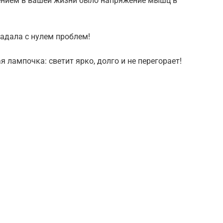
нием в вашей жизни было напряжение мышц в
падала с нулем проблем!
 лампочка: светит ярко, долго и не перегорает!