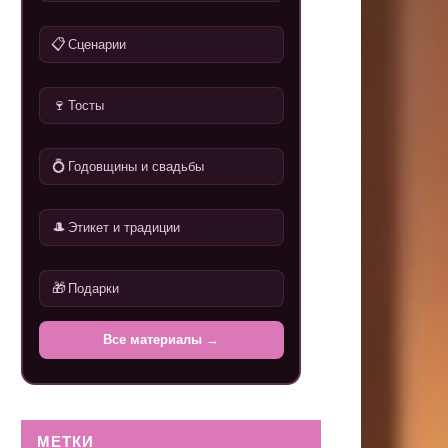
📋
Сценарии
🍷
Тосты
💍
Годовщины и свадьбы
🎩
Этикет и традиции
🎁
Подарки
Все материалы →
МЕТКИ