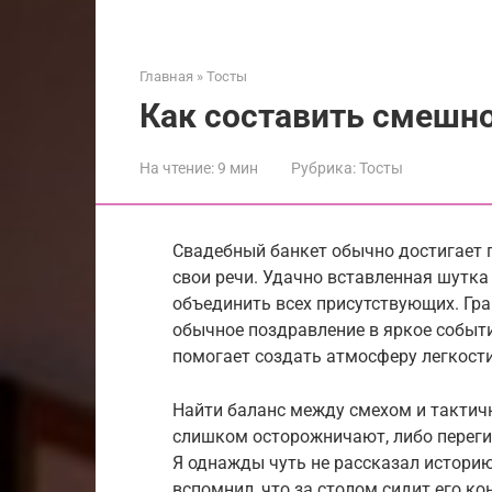
Главная
»
Тосты
Как составить смешно
На чтение:
9 мин
Рубрика:
Тосты
Свадебный банкет обычно достигает 
свои речи. Удачно вставленная шутка
объединить всех присутствующих. Гр
обычное поздравление в яркое событи
помогает создать атмосферу легкости
Найти баланс между смехом и тактич
слишком осторожничают, либо переги
Я однажды чуть не рассказал историю
вспомнил, что за столом сидит его к