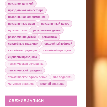
праздник детский
праздничная атмосфера
праздничное оформление
праздничные идеи
праздничный декор
путешествия
развлечение детей
развлечения детей
романтика
свадебные традиции
свадебный юбилей
семейные традиции
семейный праздник
сценарий праздника
тематическая вечеринка
тематический праздник
тематическое оформление
что подарить
чугунная свадьба
юбилей свадьбы
СВЕЖИЕ ЗАПИСИ