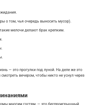
ожидания.
ры о том, чья очередь выносить мусор).
 такие мелочи делают брак крепким.
м.
ы.
ы.
знь — это прогулки под луной. На деле же это
 смотреть вечером, чтобы никто не уснул через
минаниями
комы многим гостям, — это беспроигрышный