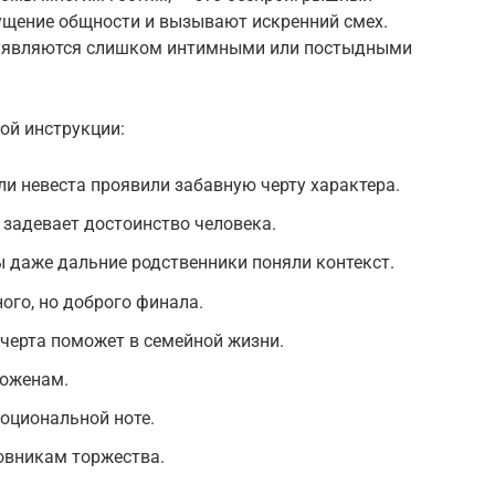
ущение общности и вызывают искренний смех.
е являются слишком интимными или постыдными
ой инструкции:
ли невеста проявили забавную черту характера.
е задевает достоинство человека.
ы даже дальние родственники поняли контекст.
ого, но доброго финала.
 черта поможет в семейной жизни.
доженам.
моциональной ноте.
новникам торжества.