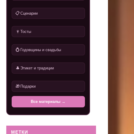
📋
Сценарии
🍷
Тосты
💍
Годовщины и свадьбы
🎩
Этикет и традиции
🎁
Подарки
Все материалы →
МЕТКИ