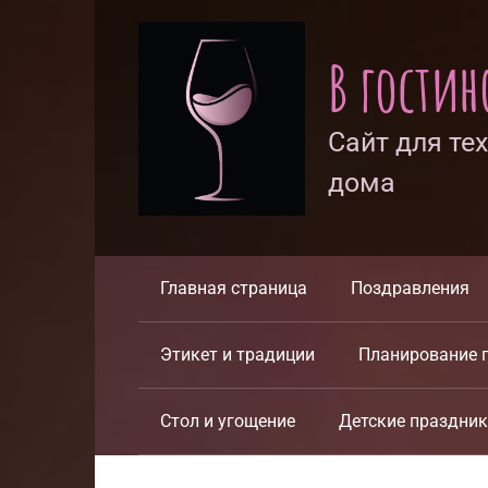
Перейти
к
В гости
контенту
Сайт для те
дома
Главная страница
Поздравления
Этикет и традиции
Планирование 
Стол и угощение
Детские праздни