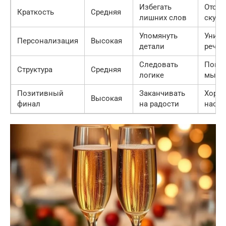
Избегать
Отсут
Краткость
Средняя
лишних слов
скуки
Упомянуть
Уника
Персонализация
Высокая
детали
речи
Следовать
Понят
Структура
Средняя
логике
мысл
Позитивный
Заканчивать
Хоро
Высокая
финал
на радости
настр