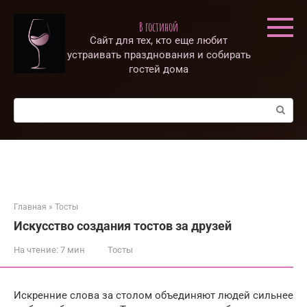
Перейти
к
В гостиной
контенту
Сайт для тех, кто еще любит
устраивать празднования и собирать
гостей дома
Поиск:
Главная
»
Тосты
Искусство создания тостов за друзей
На чтение:
7 мин
Тосты
Искренние слова за столом объединяют людей сильнее