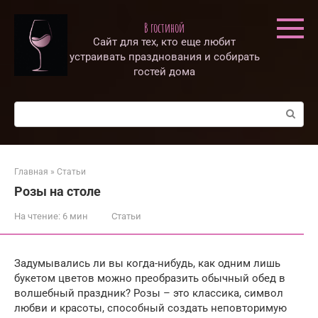
Перейти
к
В гостиной
контенту
Сайт для тех, кто еще любит
устраивать празднования и собирать
гостей дома
Поиск:
Главная
»
Статьи
Розы на столе
На чтение:
6 мин
Статьи
Задумывались ли вы когда-нибудь, как одним лишь
букетом цветов можно преобразить обычный обед в
волшебный праздник? Розы – это классика, символ
любви и красоты, способный создать неповторимую