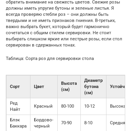
обратить внимание на свежесть цветов. Свежие розы
должны иметь упругие бутоны и зеленые листья. Я
всегда проверяю стебли роз – они должны быть
твердыми и не иметь признаков гниения. В-третьих,
важно выбрать букет, который будет гармонично
сочетаться с общим стилем сервировки. Не стоит
выбирать слишком яркие или пестрые розы, если стол
сервирован в сдержанных тонах.
Таблица: Сорта роз для сервировки стола
Диаметр
Высота
Сорт
Цвет
бутона
Устойчив
(см)
(см)
Ред
Красный
80-100
10-12
Высокая
Найт
Блэк
Бордово-
70-90
8-10
Средняя
Баккара
черный