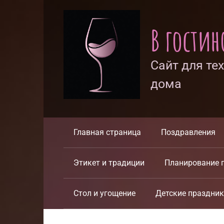
Перейти
к
В гости
контенту
Сайт для те
дома
Главная страница
Поздравления
Этикет и традиции
Планирование 
Стол и угощение
Детские праздни