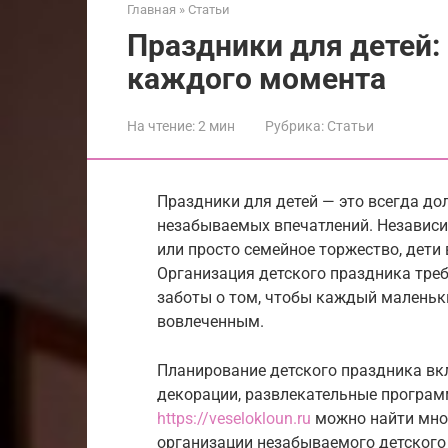
Главная
»
Статьи
Праздники для детей:
каждого момента
На чтение:
2 мин
Рубрика:
Статьи
Праздники для детей — это всегда до
незабываемых впечатлений. Независим
или просто семейное торжество, дети 
Организация детского праздника треб
заботы о том, чтобы каждый маленьки
вовлеченным.
Планирование детского праздника вк
декорации, развлекательные программ
https://veselokloun.ru
можно найти множ
организации незабываемого детского