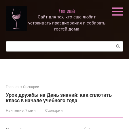
Перейти
к
В гостиной
контенту
Сайт для тех, кто еще любит
устраивать празднования и собирать
гостей дома
Поиск:
Главная
»
Сценарии
Урок дружбы на День знаний: как сплотить
класс в начале учебного года
На чтение:
7 мин
Сценарии