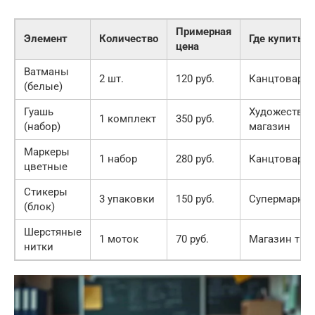
Примерная
Элемент
Количество
Где купить
цена
Ватманы
2 шт.
120 руб.
Канцтовары
(белые)
Гуашь
Художестве
1 комплект
350 руб.
(набор)
магазин
Маркеры
1 набор
280 руб.
Канцтовары
цветные
Стикеры
3 упаковки
150 руб.
Супермаркет
(блок)
Шерстяные
1 моток
70 руб.
Магазин тка
нитки