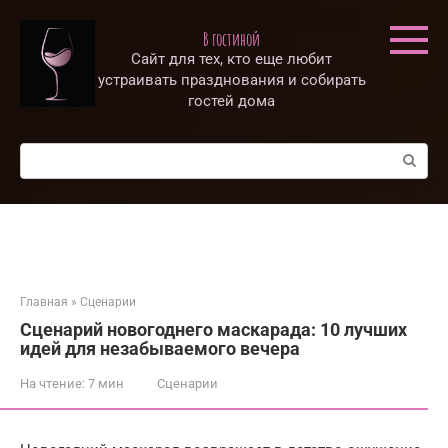
Перейти
к
В гостиной
контенту
Сайт для тех, кто еще любит
устраивать празднования и собирать
гостей дома
Поиск:
Главная
»
Сценарии
Сценарий новогоднего маскарада: 10 лучших
идей для незабываемого вечера
На чтение:
7 мин
Сценарии