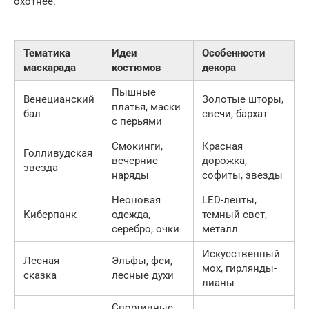
охотнее.
Тематика
Идеи
Особенности
маскарада
костюмов
декора
Пышные
Венецианский
Золотые шторы,
платья, маски
бал
свечи, бархат
с перьями
Смокинги,
Красная
Голливудская
вечерние
дорожка,
звезда
наряды
софиты, звезды
Неоновая
LED-ленты,
Киберпанк
одежда,
темный свет,
серебро, очки
металл
Искусственный
Лесная
Эльфы, феи,
мох, гирлянды-
сказка
лесные духи
лианы
Спортивные