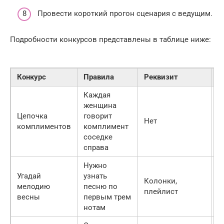
Провести короткий прогон сценария с ведущим.
Подробности конкурсов представлены в таблице ниже:
Конкурс
Правила
Реквизит
У
Каждая
женщина
Цепочка
говорит
Нет
В
комплиментов
комплимент
соседке
справа
Нужно
Угадай
узнать
Колонки,
П
мелодию
песню по
плейлист
ж
весны
первым трем
нотам