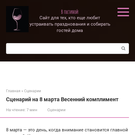
Перейти
к
В гостиной
контенту
Сайт для тех, кто еще любит
устраивать празднования и собирать
гостей дома
Поиск:
Главная
»
Сценарии
Сценарий на 8 марта Весенний комплимент
На чтение:
7 мин
Сценарии
8 марта — это день, когда внимание становится главной