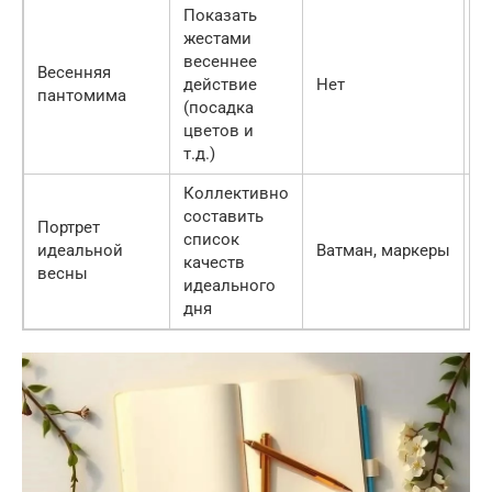
Показать
жестами
весеннее
Весенняя
действие
Нет
К
пантомима
(посадка
цветов и
т.д.)
Коллективно
составить
Портрет
список
идеальной
Ватман, маркеры
В
качеств
весны
идеального
дня