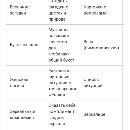
Отгадать
Весенние
загадки о
Карточки с
В
загадки
цветах и
вопросами
природе
Мужчины
называют
качества
Ваза
Букет из слов
М
дам,
(символическая)
«собирая»
общий букет
Разгадать
шуточные
Женская
Список
ситуации с
П
логика
ситуаций
точки зрения
женщин
Сказать себе
Зеркальный
комплимент,
Зеркальце
Ж
комплимент
глядя в
зеркало