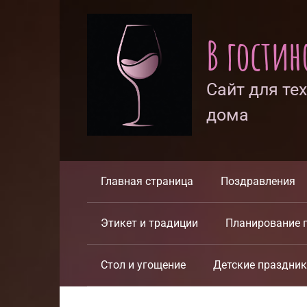
Перейти
к
В гости
контенту
Сайт для те
дома
Главная страница
Поздравления
Этикет и традиции
Планирование 
Стол и угощение
Детские праздни