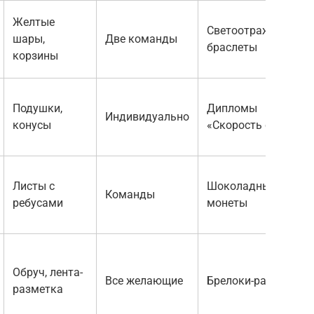
Желтые
Светоотражающие
шары,
Две команды
браслеты
корзины
Подушки,
Дипломы
Индивидуально
конусы
«Скорость света»
Листы с
Шоколадные
Команды
ребусами
монеты
Обруч, лента-
Все желающие
Брелоки-ракеты
разметка