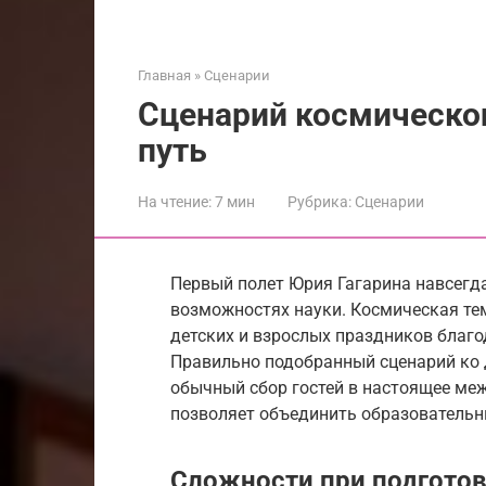
Главная
»
Сценарии
Сценарий космическо
путь
На чтение:
7 мин
Рубрика:
Сценарии
Первый полет Юрия Гагарина навсегд
возможностях науки. Космическая те
детских и взрослых праздников благо
Правильно подобранный сценарий ко
обычный сбор гостей в настоящее ме
позволяет объединить образовательн
Сложности при подготов