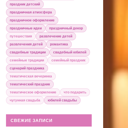
праздник детский
праздничная атмосфера
праздничное оформление
праздничные идеи
праздничный декор
путешествия
развлечение детей
развлечения детей
романтика
свадебные традиции
свадебный юбилей
семейные традиции
семейный праздник
сценарий праздника
тематическая вечеринка
тематический праздник
тематическое оформление
что подарить
чугунная свадьба
юбилей свадьбы
СВЕЖИЕ ЗАПИСИ