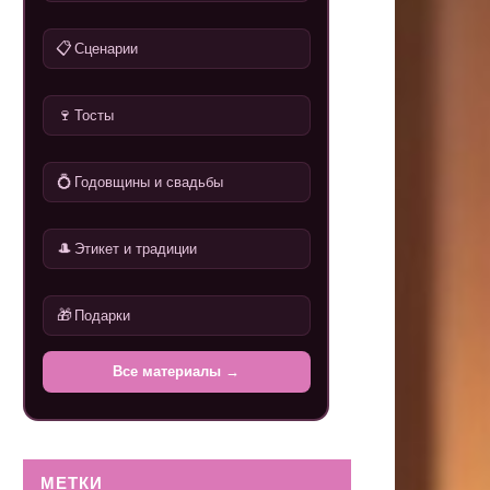
📋
Сценарии
🍷
Тосты
💍
Годовщины и свадьбы
🎩
Этикет и традиции
🎁
Подарки
Все материалы →
МЕТКИ