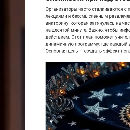
Организаторы часто сталкиваются с 
лекциями и бессмысленным развлечен
викторину, которая затянулась на час,
на десятой минуте. Важно, чтобы ин
действием. Этот план поможет учите
динамичную программу, где каждый у
Основная цель — создать эффект погр