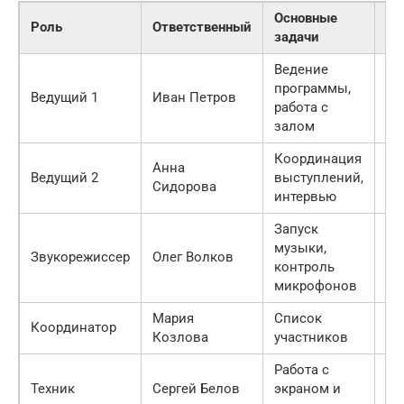
Основные
Роль
Ответственный
Ре
задачи
Ведение
программы,
Сц
Ведущий 1
Иван Петров
работа с
ми
залом
Координация
Анна
Сц
Ведущий 2
выступлений,
Сидорова
ми
интервью
Запуск
музыки,
Пу
Звукорежиссер
Олег Волков
контроль
но
микрофонов
Мария
Список
Координатор
Ра
Козлова
участников
Работа с
Пу
Техник
Сергей Белов
экраном и
ос