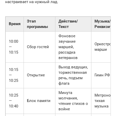
настраивает на нужный лад.
Этап
Действие/
Музыка/
Время
программы
Текст
Реквизит
Фоновое
10:00
звучание
Оркестров
—
Сбор гостей
маршей,
марши
10:15
рассадка
ветеранов
Выход ведущих,
10:15
торжественная
—
Открытие
Гимн РФ
речь, подъем
10:25
флага
Минута
10:25
Метроном,
молчания,
—
Блок памяти
тихая
чтение стихов о
10:40
музыка
войне