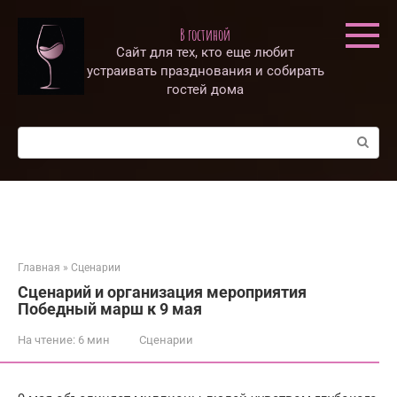
Перейти
к
В гостиной
контенту
Сайт для тех, кто еще любит
устраивать празднования и собирать
гостей дома
Поиск:
Главная
»
Сценарии
Сценарий и организация мероприятия
Победный марш к 9 мая
На чтение:
6 мин
Сценарии