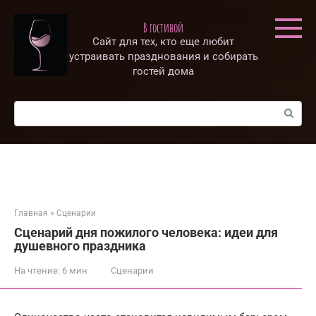
Перейти
к
В гостиной
контенту
Сайт для тех, кто еще любит
устраивать празднования и собирать
гостей дома
Поиск:
Главная
»
Сценарии
Сценарий дня пожилого человека: идеи для
душевного праздника
На чтение:
6 мин
Сценарии