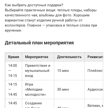
Как выбрать доступные подарки?
Выбирайте практичные вещи: теплые пледы, наборы
качественного чая, альбомы для фото. Хорошим
вариантом станут изделия ручной работы от
волонтеров. Главное — упаковка и теплые слова при
вручении.
Детальный план мероприятия
Время
Мероприятие
Длительность
Реквизит
14:00
Приветствие и
—
музыкальный
15 мин
Плейлист 6
14:15
вход
14:15
Игра
—
«Мелодии
30 мин
Аудиосисте
14:45
молодости»
14:45
Создание
Ватман, кле