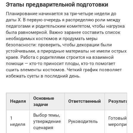
Этапы предварительной подготовки
Планирование начинается за три-четыре недели до
даты X. В первую очередь я распределяю роли между
педагогами и родительским комитетом, чтобы нагрузка
была равномерной. Важно заранее составить список
необходимых костюмов и продумать меры
безопасности: проверить, чтобы декорации были
устойчивыми, а природные материалы не имели острых
краев. Работа с родителями строится на взаимной
помощи — кто-то приносит плоды, кто-то помогает
сшить элементы костюмов. Четкий график позволяет
избежать суеты в последний день.
Основные
Неделя
Ответственный
Результат
задачи
Выбор темы,
1
Готовый п
утверждение
Руководитель
неделя
мероприят
сценария