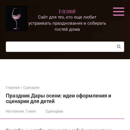
Перейти
к
В гостиной
контенту
Сайт для тех, кто еще любит
устраивать празднования и собирать
гостей дома
Поиск:
Главная
»
Сценарии
Праздник Дары осени: идеи оформления и
сценарии для детей
На чтение:
7 мин
Сценарии