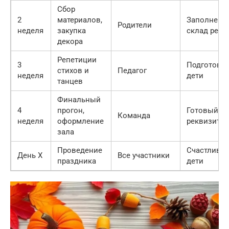
Сбор
2
материалов,
Заполненн
Родители
неделя
закупка
склад ресу
декора
Репетиции
3
Подготовл
стихов и
Педагог
неделя
дети
танцев
Финальный
4
прогон,
Готовый за
Команда
неделя
оформление
реквизит
зала
Проведение
Счастливы
День X
Все участники
праздника
дети