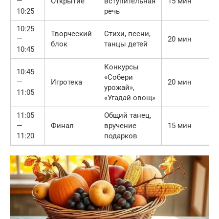
—
Открытие
вступительная
15 мин
10:25
речь
10:25
Творческий
Стихи, песни,
—
20 мин
блок
танцы детей
10:45
Конкурсы
10:45
«Собери
—
Игротека
20 мин
урожай»,
11:05
«Угадай овощ»
11:05
Общий танец,
—
Финал
вручение
15 мин
11:20
подарков