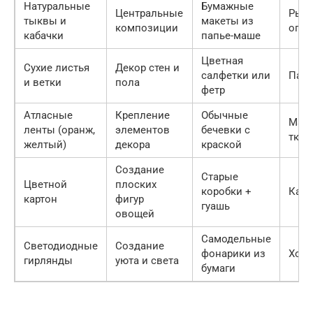
Натуральные
Бумажные
Центральные
Рыно
тыквы и
макеты из
композиции
огор
кабачки
папье-маше
Цветная
Сухие листья
Декор стен и
салфетки или
Парк
и ветки
пола
фетр
Атласные
Крепление
Обычные
Мага
ленты (оранж,
элементов
бечевки с
ткан
желтый)
декора
краской
Создание
Старые
Цветной
плоских
коробки +
Кан
картон
фигур
гуашь
овощей
Самодельные
Светодиодные
Создание
фонарики из
Хоз
гирлянды
уюта и света
бумаги