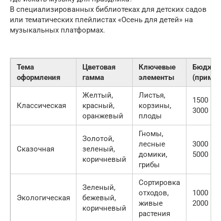
В специализированных библиотеках для детских садов
или тематических плейлистах «Осень для детей» на
музыкальных платформах.
Тема
Цветовая
Ключевые
Бюдже
оформления
гамма
элементы
(пример
Желтый,
Листья,
1500 —
Классическая
красный,
корзины,
3000 руб
оранжевый
плоды
Гномы,
Золотой,
лесные
3000 —
Сказочная
зеленый,
домики,
5000 руб
коричневый
грибы
Сортировка
Зеленый,
отходов,
1000 —
Экологическая
бежевый,
живые
2000 руб
коричневый
растения