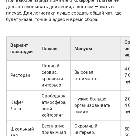
При выборе наряда помните о комфорте. Платье не
должно сковывать движения, а костюм — жать в
плечах. Для логистики лучше создать общий чат, где
будет указан точный адрес и время сбора.
Сред
Вариант
Плюсы
Минусы
чек н
площадки
чел.
Полный
4 000
сервис,
Высокая
Ресторан
7 000
красивый
стоимость
руб.
интерьер
Свободная
Нужно больше
2 000
Кафе/
атмосфера,
организовывать
4 000
Лофт
свой
самим
руб.
кейтеринг
Бесплатно,
Скромный
Школьный
500 —
привычная
интерьер,
зал
500 р