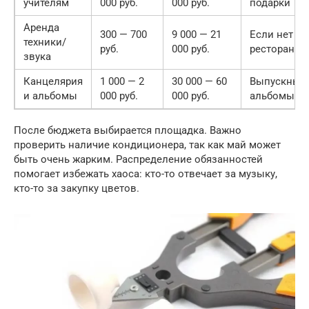
учителям
000 руб.
000 руб.
подарки
Аренда
300 — 700
9 000 — 21
Если нет в
техники/
руб.
000 руб.
ресторане
звука
Канцелярия
1 000 — 2
30 000 — 60
Выпускные
и альбомы
000 руб.
000 руб.
альбомы
После бюджета выбирается площадка. Важно
проверить наличие кондиционера, так как май может
быть очень жарким. Распределение обязанностей
помогает избежать хаоса: кто-то отвечает за музыку,
кто-то за закупку цветов.