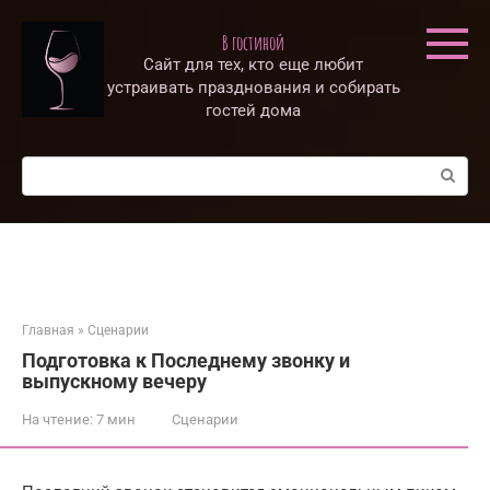
Перейти
к
В гостиной
контенту
Сайт для тех, кто еще любит
устраивать празднования и собирать
гостей дома
Поиск:
Главная
»
Сценарии
Подготовка к Последнему звонку и
выпускному вечеру
На чтение:
7 мин
Сценарии