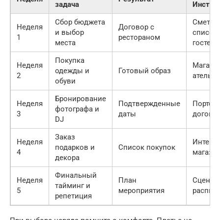
задача
Инстру
Сбор бюджета
Смета,
Неделя
Договор с
и выбор
список
1
рестораном
места
гостей
Покупка
Неделя
Магази
одежды и
Готовый образ
2
ателье
обуви
Бронирование
Неделя
Подтвержденные
Портфо
фотографа и
3
даты
догово
DJ
Заказ
Неделя
Интерне
подарков и
Список покупок
4
магази
декора
Финальный
Неделя
План
Сценар
тайминг и
5
мероприятия
распис
репетиция