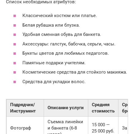
Список необходимых атрибутов:
Классический костюм или платье.
Белая рубашка или блузка.
Удобная сменная обувь для банкета.
Аксессуары: галстук, бабочка, серьги, часы.
Букеты цветов для любимых педагогов.
Памятные подарки учителям.
Косметические средства для стойкого макияжа.
Средства для укладки волос.
Подрядчик/
Средняя
Срок
Описание услуги
Инструмент
стоимость
брон
Съемка линейки
15 000 —
Фотограф
и банкета (6-8
За 2 
25 000 руб.