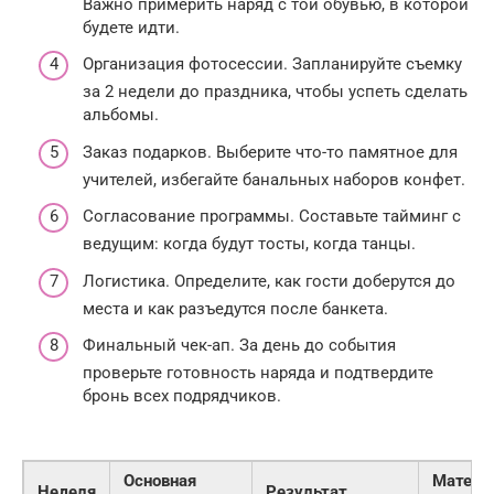
Важно примерить наряд с той обувью, в которой
будете идти.
Организация фотосессии. Запланируйте съемку
за 2 недели до праздника, чтобы успеть сделать
альбомы.
Заказ подарков. Выберите что-то памятное для
учителей, избегайте банальных наборов конфет.
Согласование программы. Составьте тайминг с
ведущим: когда будут тосты, когда танцы.
Логистика. Определите, как гости доберутся до
места и как разъедутся после банкета.
Финальный чек-ап. За день до события
проверьте готовность наряда и подтвердите
бронь всех подрядчиков.
Основная
Матери
Неделя
Результат