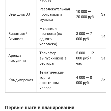
часов)
Развлекательная
10 000 —
Ведущий/DJ
программа и
За 1.
20 000 руб.
музыка
Макияж и
Визажист/
прическа (на
3 000 — 7
За 3 
Стилист
одного
000 руб.
человека)
Трансфер
5 000 — 12
Аренда
выпускников в
000 руб./
За 1 
лимузина
ресторан
час
Тематический
торт с
4 000 — 8
Кондитерская
За 2 
логотипом
000 руб.
класса
Первые шаги в планировании