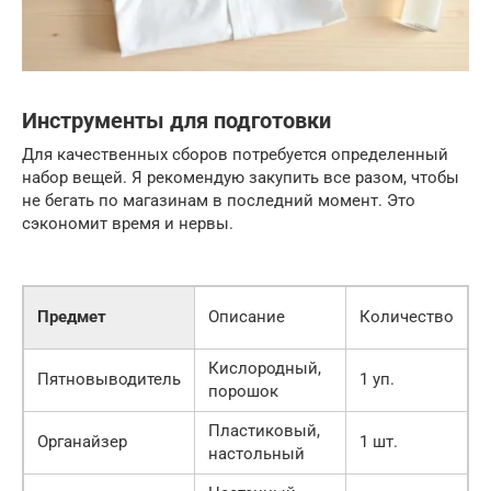
Инструменты для подготовки
Для качественных сборов потребуется определенный
набор вещей. Я рекомендую закупить все разом, чтобы
не бегать по магазинам в последний момент. Это
сэкономит время и нервы.
П
Предмет
Описание
Количество
ц
Кислородный,
Пятновыводитель
1 уп.
3
порошок
Пластиковый,
Органайзер
1 шт.
6
настольный