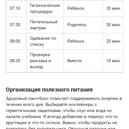
Гигиенические
07:10
Ребенок
20 мин
процедуры
Питательный
07:30
Родитель
30 мин
завтрак
Одевание по
08:00
Ребенок
20 мин
списку
Проверка
08:20
рюкзака и
Вместе
10 мин
выход
Организация полезного питания
Здоровый ланч-бокс помогает поддерживать энергию в
течение всего дня. Выбирайте контейнеры с
герметичными защелками, чтобы соус или вода не
залили учебники. Я всегда добавляю в перекус что-то
хрустящее и что-то сочное. Важно, чтобы продукты не
портились без холодильника. Овощные палочки или