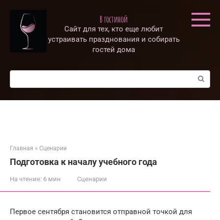
Перейти
к
В гостиной
контенту
Сайт для тех, кто еще любит
устраивать празднования и собирать
гостей дома
Поиск:
Главная
»
Сценарии
Подготовка к началу учебного года
На чтение:
6 мин
Сценарии
Первое сентября становится отправной точкой для