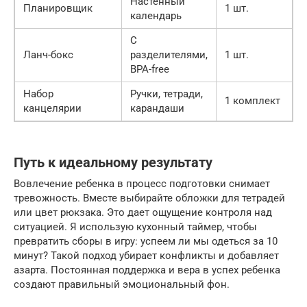
Настенный
Планировщик
1 шт.
4
календарь
С
Ланч-бокс
разделителями,
1 шт.
8
BPA-free
Набор
Ручки, тетради,
1 комплект
1
канцелярии
карандаши
Путь к идеальному результату
Вовлечение ребенка в процесс подготовки снимает
тревожность. Вместе выбирайте обложки для тетрадей
или цвет рюкзака. Это дает ощущение контроля над
ситуацией. Я использую кухонный таймер, чтобы
превратить сборы в игру: успеем ли мы одеться за 10
минут? Такой подход убирает конфликты и добавляет
азарта. Постоянная поддержка и вера в успех ребенка
создают правильный эмоциональный фон.