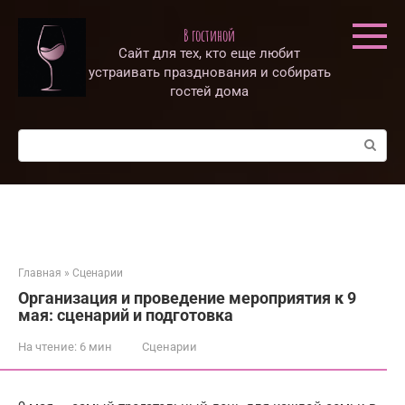
Перейти
к
В гостиной
контенту
Сайт для тех, кто еще любит
устраивать празднования и собирать
гостей дома
Поиск:
Главная
»
Сценарии
Организация и проведение мероприятия к 9
мая: сценарий и подготовка
На чтение:
6 мин
Сценарии