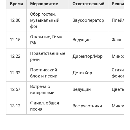
Время
Мероприятие
Ответственный
Реквизи
Сбор гостей,
12:00
музыкальный
Звукооператор
Плейлис
фон
Открытие, Гимн
12:15
Ведущие
Флаг
РФ
Приветственные
12:22
Директор/Мэр
Микроф
речи
Поэтический
Стихи,
12:32
Дети/Хор
блок и песни
фоногр
Встреча с
12:57
Ведущий
Цветы
ветеранами
Финал, общая
13:12
Все участники
Микроф
песня