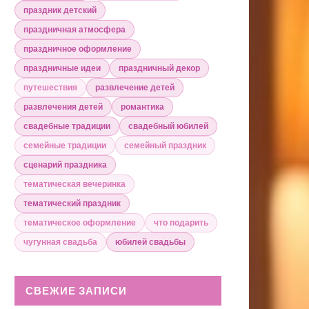
праздник детский
праздничная атмосфера
праздничное оформление
праздничные идеи
праздничный декор
путешествия
развлечение детей
развлечения детей
романтика
свадебные традиции
свадебный юбилей
семейные традиции
семейный праздник
сценарий праздника
тематическая вечеринка
тематический праздник
тематическое оформление
что подарить
чугунная свадьба
юбилей свадьбы
СВЕЖИЕ ЗАПИСИ