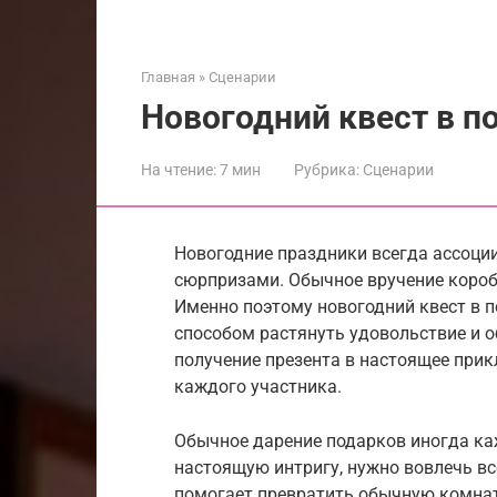
Главная
»
Сценарии
Новогодний квест в п
На чтение:
7 мин
Рубрика:
Сценарии
Новогодние праздники всегда ассоци
сюрпризами. Обычное вручение короб
Именно поэтому новогодний квест в 
способом растянуть удовольствие и 
получение презента в настоящее при
каждого участника.
Обычное дарение подарков иногда ка
настоящую интригу, нужно вовлечь вс
помогает превратить обычную комнат