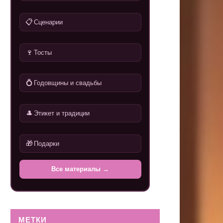
📋
Сценарии
🍷
Тосты
💍
Годовщины и свадьбы
🎩
Этикет и традиции
🎁
Подарки
Все материалы →
МЕТКИ