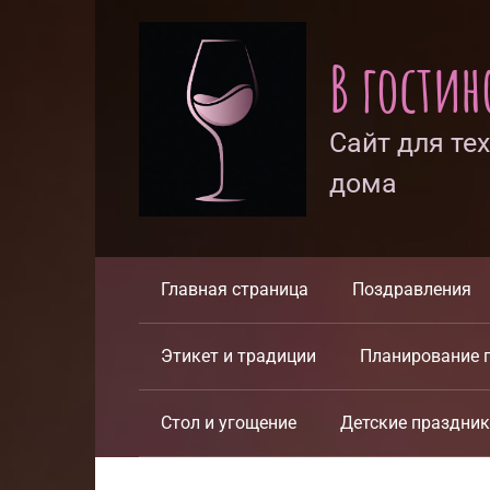
Перейти
к
В гости
контенту
Сайт для те
дома
Главная страница
Поздравления
Этикет и традиции
Планирование 
Стол и угощение
Детские праздни