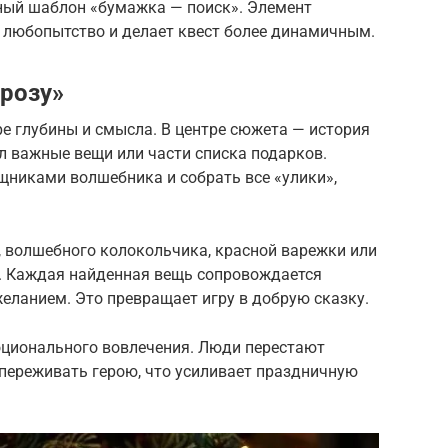
чный шаблон «бумажка — поиск». Элемент
любопытство и делает квест более динамичным.
розу»
е глубины и смысла. В центре сюжета — история
ял важные вещи или части списка подарков.
щниками волшебника и собрать все «улики»,
, волшебного колокольчика, красной варежки или
е. Каждая найденная вещь сопровождается
ланием. Это превращает игру в добрую сказку.
оционального вовлечения. Люди перестают
опереживать герою, что усиливает праздничную