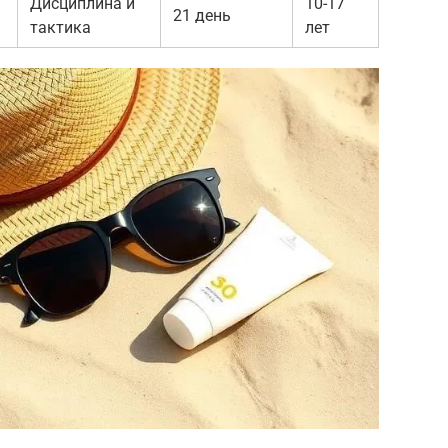
Дисциплина и
10-17
21 день
тактика
лет