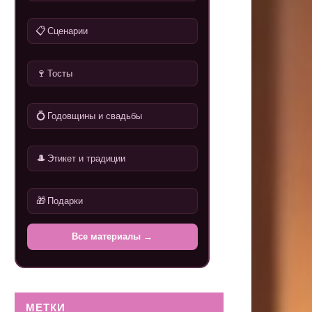
📋
Сценарии
🍷
Тосты
💍
Годовщины и свадьбы
🎩
Этикет и традиции
🎁
Подарки
Все материалы →
МЕТКИ