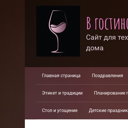
Перейти
к
В гости
контенту
Сайт для те
дома
Главная страница
Поздравления
Этикет и традиции
Планирование 
Стол и угощение
Детские праздни