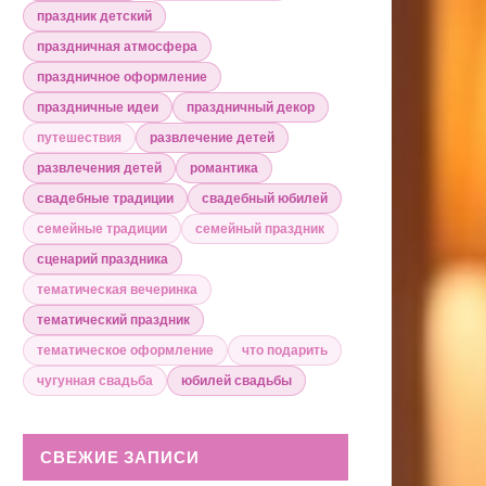
праздник детский
праздничная атмосфера
праздничное оформление
праздничные идеи
праздничный декор
путешествия
развлечение детей
развлечения детей
романтика
свадебные традиции
свадебный юбилей
семейные традиции
семейный праздник
сценарий праздника
тематическая вечеринка
тематический праздник
тематическое оформление
что подарить
чугунная свадьба
юбилей свадьбы
СВЕЖИЕ ЗАПИСИ