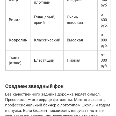
плотный
руб.
от
Глянцевый,
Очень
Винил
600
яркий
высокая
руб.
от
Ковролин
Классический
Высокая
800
руб.
от
Ткань
Блестящий
Низкая
300
(атлас)
руб.
Создаем звездный фон
Без качественного задника дорожка теряет смысл.
Пресс-волл — это сердце фотозоны. Можно заказать
профессиональный баннер с логотипом школы и годом
выпуска. Если бюджет поджимает, выручат плотные
тканевые занавески или даже красиво натянутая