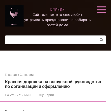
Перейти
к
В гостиной
контенту
Сайт для тех, кто еще любит
устраивать празднования и собирать
гостей дома
Поиск:
Главная
»
Сценарии
Красная дорожка на выпускной: руководство
по организации и оформлению
На чтение:
7 мин
Сценарии