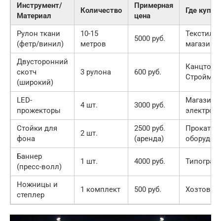
Инструмент/
Примерная
Количество
Где купит
Материал
цена
Рулон ткани
10-15
Текстиль
5000 руб.
(фетр/винил)
метров
магазин
Двусторонний
Канцтова
скотч
3 рулона
600 руб.
Строймар
(широкий)
LED-
Магазин
4 шт.
3000 руб.
прожекторы
электрон
Стойки для
2500 руб.
Прокат
2 шт.
фона
(аренда)
оборудов
Баннер
1 шт.
4000 руб.
Типограф
(пресс-волл)
Ножницы и
1 комплект
500 руб.
Хозтовар
степлер