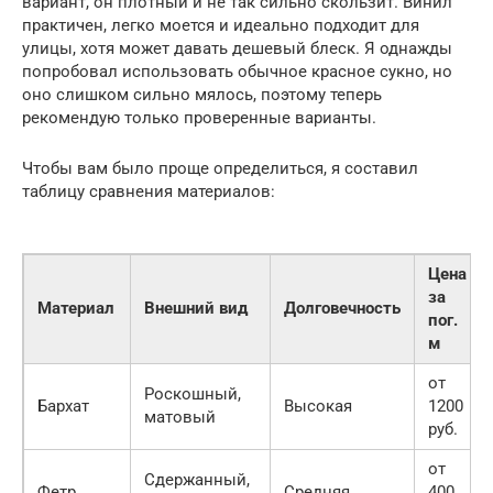
вариант, он плотный и не так сильно скользит. Винил
практичен, легко моется и идеально подходит для
улицы, хотя может давать дешевый блеск. Я однажды
попробовал использовать обычное красное сукно, но
оно слишком сильно мялось, поэтому теперь
рекомендую только проверенные варианты.
Чтобы вам было проще определиться, я составил
таблицу сравнения материалов:
Цена
за
Материал
Внешний вид
Долговечность
пог.
м
от
Роскошный,
Бархат
Высокая
1200
матовый
руб.
от
Сдержанный,
Фетр
Средняя
400