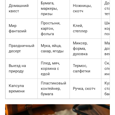
Бумага,
Дома 
Домашний
Ножницы,
маркеры,
стар
квест
скотч
призы
тетра
Простыни,
Шкаф
Мир
Клей,
картон,
короб
фантазий
степлер
фольга
посы
Миксер,
Магаз
Праздничный
Мука, яйца,
форма,
дома 
десерт
сахар, ягоды
духовка
венч
Плед, мяч,
Склад
Выезд на
Термос,
корзина с
спор
природу
салфетки
едой
инве
Пластиковый
Кухня
Капсула
контейнер,
Ручка, скотч
стара
времени
бумага
банка