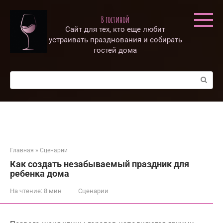
Перейти
к
В гостиной
контенту
Сайт для тех, кто еще любит
устраивать празднования и собирать
гостей дома
Поиск:
Главная
»
Сценарии
Как создать незабываемый праздник для
ребенка дома
На чтение:
8 мин
Сценарии