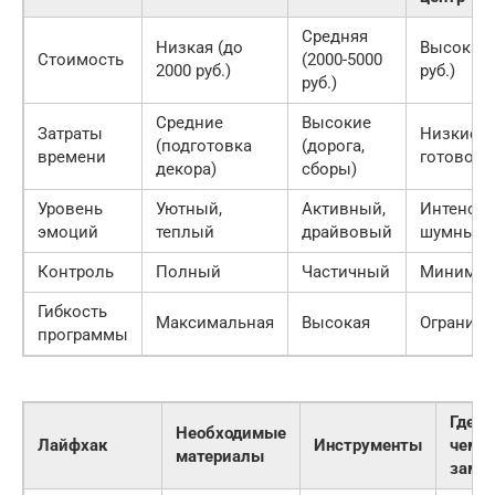
Средняя
Низкая (до
Высокая 
Стоимость
(2000-5000
2000 руб.)
руб.)
руб.)
Средние
Высокие
Затраты
Низкие (
(подготовка
(дорога,
времени
готово)
декора)
сборы)
Уровень
Уютный,
Активный,
Интенсив
эмоций
теплый
драйвовый
шумный
Контроль
Полный
Частичный
Минимал
Гибкость
Максимальная
Высокая
Ограниче
программы
Где в
Необходимые
Лайфхак
Инструменты
чем
материалы
заме