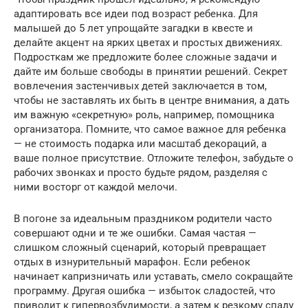
адаптировать все идеи под возраст ребенка. Для
малышей до 5 лет упрощайте загадки в квесте и
делайте акцент на ярких цветах и простых движениях.
Подросткам же предложите более сложные задачи и
дайте им больше свободы в принятии решений. Секрет
вовлечения застенчивых детей заключается в том,
чтобы не заставлять их быть в центре внимания, а дать
им важную «секретную» роль, например, помощника
организатора. Помните, что самое важное для ребенка
— не стоимость подарка или масштаб декораций, а
ваше полное присутствие. Отложите телефон, забудьте о
рабочих звонках и просто будьте рядом, разделяя с
ними восторг от каждой мелочи.
В погоне за идеальным праздником родители часто
совершают одни и те же ошибки. Самая частая —
слишком сложный сценарий, который превращает
отдых в изнурительный марафон. Если ребенок
начинает капризничать или уставать, смело сокращайте
программу. Другая ошибка — избыток сладостей, что
приводит к гипервозбудимости, а затем к резкому спаду