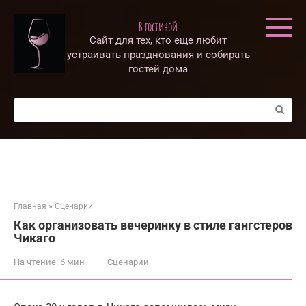
Перейти
к
В гостиной
контенту
Сайт для тех, кто еще любит
устраивать празднования и собирать
гостей дома
Поиск:
Главная
»
Сценарии
Как организовать вечеринку в стиле гангстеров
Чикаго
На чтение:
6 мин
Сценарии