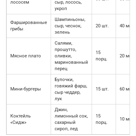
лососем
сыр, лосось,
укроп
Шампиньоны,
Фаршированные
сыр, чеснок,
20 шт.
40 мин.
грибы
зелень
Салями,
прошутто,
15
Мясное плато
оливки,
20 мин.
порц.
маринованный
перец
Булочки,
говяжий фарш,
Мини-бургеры
15 шт.
60 мин.
сыр чеддер,
лук
Джин,
Коктейль
лимонный сок,
15
10 мин.
«Сидж»
сахарный
порц.
сироп, лед