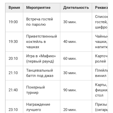
Время
Мероприятие
Длительность
Реквизит
Список
Встреча гостей
19:00
30 мин.
гостей,
по паролю
шифровк
Приветственный
Чайные
19:30
коктейль в
40 мин.
чашки,
чашках
напитки
Игра в «Мафию»
Карточки
20:10
60 мин.
(первый раунд)
ролей
Танцевальный
Плейлист
21:10
30 мин.
баттл под джаз
винил
Карты,
Покерный
21:40
90 мин.
фишки,
турнир
стол
Награждение
Призы
23:10
лучшего
20 мин.
(сигары,