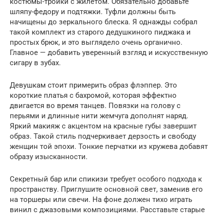
костюмы-тройки с жилетом. Обязательно добавьте
шляпу-федору и подтяжки. Туфли должны быть
начищены до зеркального блеска. Я однажды собрал
такой комплект из старого дедушкиного пиджака и
простых брюк, и это выглядело очень органично.
Главное — добавить уверенный взгляд и искусственную
сигару в зубах.
Девушкам стоит примерить образ флэппер. Это
короткие платья с бахромой, которая эффектно
двигается во время танцев. Повязки на голову с
перьями и длинные нити жемчуга дополнят наряд.
Яркий макияж с акцентом на красные губы завершит
образ. Такой стиль подчеркивает дерзость и свободу
женщин той эпохи. Тонкие перчатки из кружева добавят
образу изысканности.
Секретный бар или спикизи требует особого подхода к
пространству. Приглушите основной свет, заменив его
на торшеры или свечи. На фоне должен тихо играть
винил с джазовыми композициями. Расставьте старые