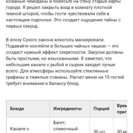
кожаные чемоданы и повесьте на стену старые карты
города. Я решил закрыть вход в комнату плотной
темной шторой, чтобы гости чувствовали себя в
настоящем подполье. Это создает ощущение тайны с
первых секунд.
В эпоху Сухого закона алкоголь маскировали.
Подавайте коктейли в больших чайных чашках — это
создаст нужный эффект секретности. Закуски должны
быть простыми, но изысканными. Я заметил, что
небольшие канапе с рыбой и сыром заходят лучше
всего. Для атмосферы используйте стеклянные
графины и тяжелые стаканы. Расчет меню на 15 гостей
требует внимания к балансу блюд.
Время
Блюдо
Ингредиенты
Порций
пригот
Багет,
Канапе с
сливочный
30 шт.
30 мин.