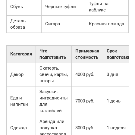
Туфли на
Обувь
Черные туфли
каблуке
Деталь
Сигара
Красная помада
образа
Что
Примерная
Срок
Категория
подготовить
стоимость
подготовки
Скатерть,
Декор
свечи, карты,
4000 руб.
3 дня
шторы
Закуски,
Еда и
ингредиенты
7000 руб.
1 день
напитки
для
коктейлей
Аренда или
Одежда
покупка
3000 руб.
1 неделя
аксессуаров