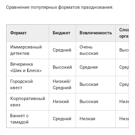
Сравнение популярных форматов празднования:
Сложн
Формат
Бюджет
Вовлеченность
органи
Иммерсивный
Очень
Средний
Высок
детектив
высокая
Вечеринка
Высокий
Средняя
Средня
«Шик и Блеск»
Городской
Низкий/
Высокая
Средня
квест
Средний
Корпоративный
Низкий
Высокая
Низкая
квиз
Банкет с
Средний
Низкая
Низкая
тамадой