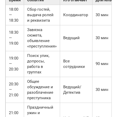
18:00
Сбор гостей,
—
выдача ролей
Координатор
30 мин
18:30
и реквизита
Завязка
18:30
сюжета,
—
Ведущий
30 мин
объявление
19:00
«преступления»
Поиск улик,
19:00
допросы,
Все
—
90 мин
работа в
сотрудники
20:30
группах
Общее
20:30
обсуждение и
Ведущий/
—
30 мин
разоблачение
Детектив
21:00
преступника
Праздничный
21:00
ужин и