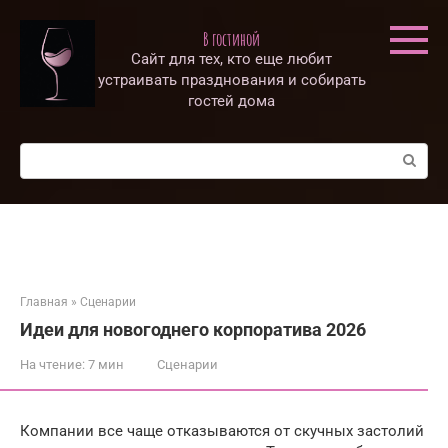
Перейти
к
В гостиной
контенту
Сайт для тех, кто еще любит
устраивать празднования и собирать
гостей дома
Поиск:
Главная
»
Сценарии
Идеи для новогоднего корпоратива 2026
На чтение:
7 мин
Сценарии
Компании все чаще отказываются от скучных застолий