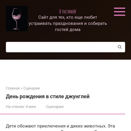
Перейти
к
В гостиной
контенту
Сайт для тех, кто еще любит
устраивать празднования и собирать
гостей дома
Поиск:
Главная
»
Сценарии
День рождения в стиле джунглей
На чтение:
4 мин
Сценарии
Дети обожают приключения и диких животных. Эта