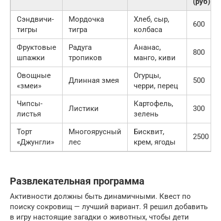
(руб)
Сэндвичи-
Мордочка
Хлеб, сыр,
600
тигры
тигра
колбаса
Фруктовые
Радуга
Ананас,
800
шпажки
тропиков
манго, киви
Овощные
Огурцы,
Длинная змея
500
«змеи»
черри, перец
Чипсы-
Картофель,
Листики
300
листья
зелень
Торт
Многоярусный
Бисквит,
2500
«Джунгли»
лес
крем, ягоды
Развлекательная программа
Активности должны быть динамичными. Квест по
поиску сокровищ — лучший вариант. Я решил добавить
в игру настоящие загадки о животных, чтобы дети