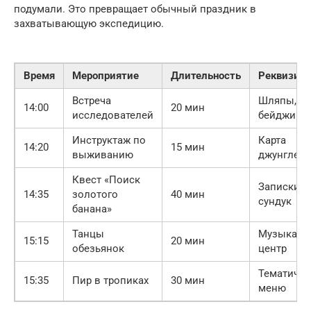
подумали. Это превращает обычный праздник в
захватывающую экспедицию.
Время
Мероприятие
Длительность
Реквизит
Встреча
Шляпы,
14:00
20 мин
исследователей
бейджи
Инструктаж по
Карта
14:20
15 мин
выживанию
джунглей
Квест «Поиск
Записки,
14:35
золотого
40 мин
сундук
банана»
Танцы
Музыкаль
15:15
20 мин
обезьянок
центр
Тематичес
15:35
Пир в тропиках
30 мин
меню