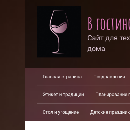
Перейти
к
В гости
контенту
Сайт для те
дома
Главная страница
Поздравления
Этикет и традиции
Планирование 
Стол и угощение
Детские праздни