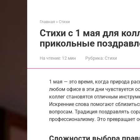
Главная
»
Стихи
Стихи с 1 мая для кол
прикольные поздравл
На чтение:
12 мин
Рубрика:
Стихи
1 мая — это время, когда природа рас
любом офисе в эти дни чувствуется о
коллег становятся отличным инструм
Искренние слова помогают сблизиться
вопросам. Традиция поздравлять сора
профессионализму. Это превращает о
Сложности выбора прав