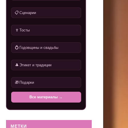
📋
Сценарии
🍷
Тосты
💍
Годовщины и свадьбы
🎩
Этикет и традиции
🎁
Подарки
Все материалы →
МЕТКИ