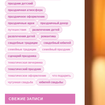
праздник детский
праздничная атмосфера
праздничное оформление
праздничные идеи
праздничный декор
путешествия
развлечение детей
развлечения детей
романтика
свадебные традиции
свадебный юбилей
семейные традиции
семейный праздник
сценарий праздника
тематическая вечеринка
тематический праздник
тематическое оформление
что подарить
чугунная свадьба
юбилей свадьбы
СВЕЖИЕ ЗАПИСИ