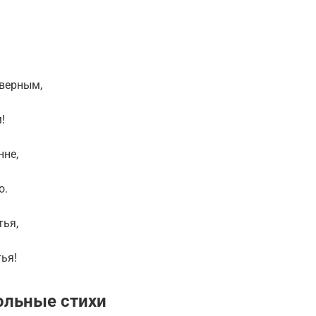
 верным,
!
нне,
о.
тья,
ья!
ольные стихи