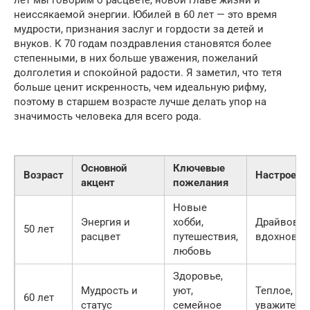
неиссякаемой энергии. Юбилей в 60 лет — это время
мудрости, признания заслуг и гордости за детей и
внуков. К 70 годам поздравления становятся более
степенными, в них больше уважения, пожеланий
долголетия и спокойной радости. Я заметил, что тетя
больше ценит искренность, чем идеальную рифму,
поэтому в старшем возрасте лучше делать упор на
значимость человека для всего рода.
Основной
Ключевые
Возраст
Настроени
акцент
пожелания
Новые
Энергия и
хобби,
Драйвовое
50 лет
расцвет
путешествия,
вдохновл
любовь
Здоровье,
Мудрость и
уют,
Теплое,
60 лет
статус
семейное
уважитель