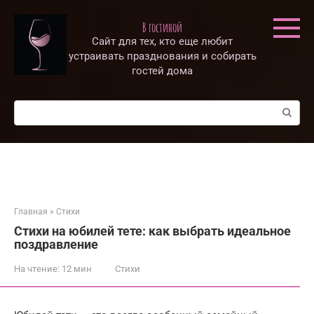
Перейти
к
В гостиной
контенту
Сайт для тех, кто еще любит
устраивать празднования и собирать
гостей дома
Поиск:
Главная
»
Стихи
Стихи на юбилей тете: как выбрать идеальное
поздравление
На чтение:
12 мин
Стихи