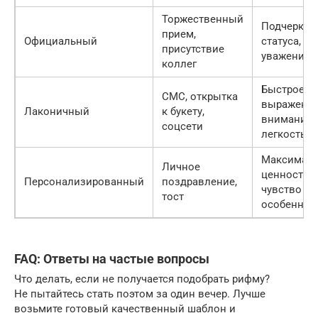
Торжественный
Подчеркив
прием,
Официальный
статуса,
присутствие
уважение
коллег
Быстрое
СМС, открытка
выражени
Лаконичный
к букету,
внимания,
соцсети
легкость
Максимал
Личное
ценность,
Персонализированный
поздравление,
чувство
тост
особеннос
FAQ: Ответы на частые вопросы
Что делать, если не получается подобрать рифму?
Не пытайтесь стать поэтом за один вечер. Лучше
возьмите готовый качественный шаблон и