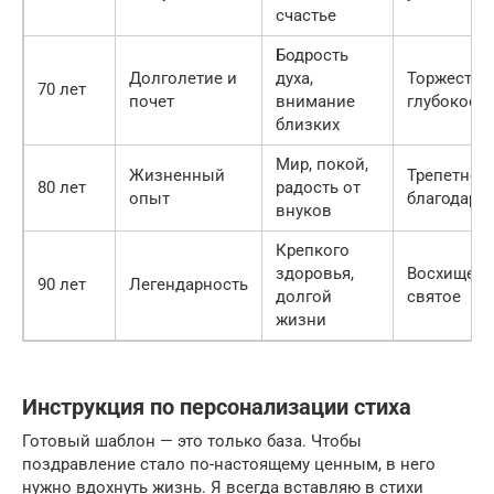
счастье
Бодрость
Долголетие и
духа,
Торжестве
70 лет
почет
внимание
глубокое
близких
Мир, покой,
Жизненный
Трепетное,
80 лет
радость от
опыт
благодарн
внуков
Крепкого
здоровья,
Восхищенн
90 лет
Легендарность
долгой
святое
жизни
Инструкция по персонализации стиха
Готовый шаблон — это только база. Чтобы
поздравление стало по-настоящему ценным, в него
нужно вдохнуть жизнь. Я всегда вставляю в стихи