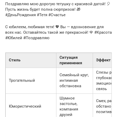
Поздравляю мою дорогую тетушку с красивой датой! 🎈
Пусть жизнь будет полна сюрпризов! 🎁
#ДеньРождения #Тетя #Счастье
С юбилеем, любимая тетя! 💖 Вы — вдохновение для
всех нас. Оставайтесь такой же прекрасной! 🌹 #Красота
#Юбилей #Поздравляю
Ситуация
Стиль
Эффект
применения
Слезы радо
Семейный круг,
глубокая
Трогательный
интимная
эмоционал
обстановка
связь
Шумное
Смех, разр
застолье,
Юмористический
обстановки
компания
позитив
друзей