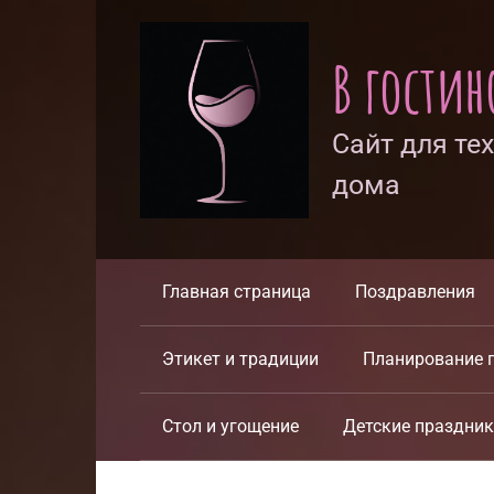
Перейти
к
В гости
контенту
Сайт для те
дома
Главная страница
Поздравления
Этикет и традиции
Планирование 
Стол и угощение
Детские праздни