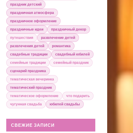
праздник детский
праздничная атмосфера
праздничное оформление
праздничные идеи
праздничный декор
путешествия
развлечение детей
развлечения детей
романтика
свадебные традиции
свадебный юбилей
семейные традиции
семейный праздник
сценарий праздника
тематическая вечеринка
тематический праздник
тематическое оформление
что подарить
чугунная свадьба
юбилей свадьбы
СВЕЖИЕ ЗАПИСИ