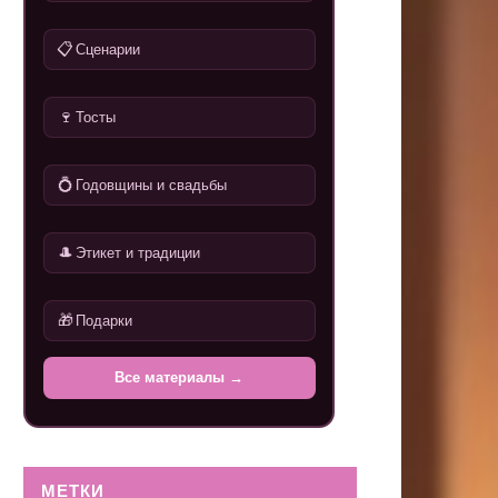
📋
Сценарии
🍷
Тосты
💍
Годовщины и свадьбы
🎩
Этикет и традиции
🎁
Подарки
Все материалы →
МЕТКИ