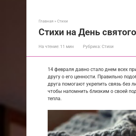
Главная
»
Стихи
Стихи на День святого
На чтение:
11 мин
Рубрика:
Стихи
14 февраля давно стало днем всех пр
другу о его ценности. Правильно под
друга помогают укрепить связь без л
чтобы напомнить близким о своей по
тепла.