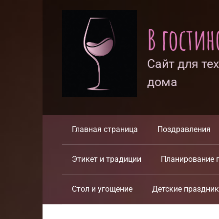
Перейти
к
В гости
контенту
Сайт для те
дома
Главная страница
Поздравления
Этикет и традиции
Планирование 
Стол и угощение
Детские праздни