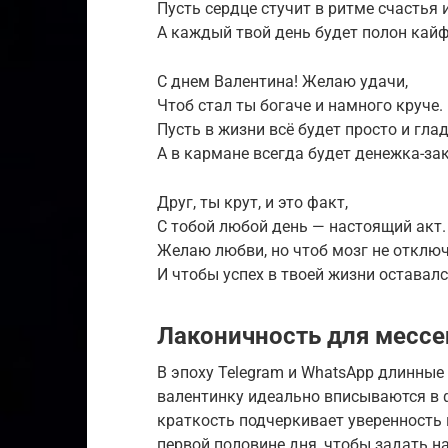
Пусть сердце стучит в ритме счастья 
А каждый твой день будет полон кайф
С днем Валентина! Желаю удачи,
Чтоб стал ты богаче и намного круче.
Пусть в жизни всё будет просто и глад
А в кармане всегда будет денежка-за
Друг, ты крут, и это факт,
С тобой любой день — настоящий акт.
Желаю любви, но чтоб мозг не отключ
И чтобы успех в твоей жизни оставалс
Лаконичность для месс
В эпоху Telegram и WhatsApp длинные
валентинку идеально вписываются в 
краткость подчеркивает уверенность 
первой половине дня, чтобы задать н