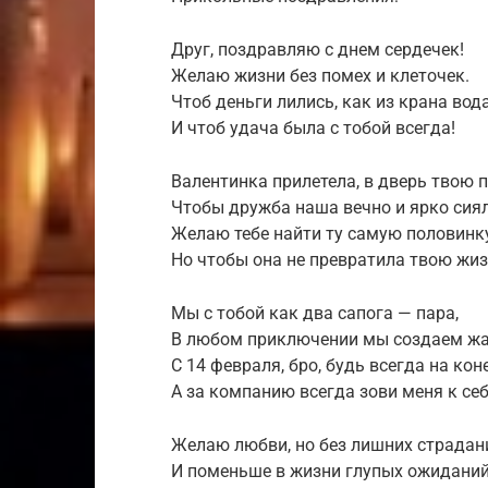
Друг, поздравляю с днем сердечек!
Желаю жизни без помех и клеточек.
Чтоб деньги лились, как из крана вода
И чтоб удача была с тобой всегда!
Валентинка прилетела, в дверь твою п
Чтобы дружба наша вечно и ярко сиял
Желаю тебе найти ту самую половинку
Но чтобы она не превратила твою жиз
Мы с тобой как два сапога — пара,
В любом приключении мы создаем жа
С 14 февраля, бро, будь всегда на коне
А за компанию всегда зови меня к себе
Желаю любви, но без лишних страдан
И поменьше в жизни глупых ожиданий