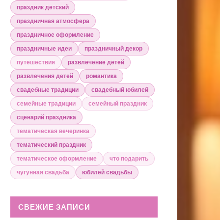
праздник детский
праздничная атмосфера
праздничное оформление
праздничные идеи
праздничный декор
путешествия
развлечение детей
развлечения детей
романтика
свадебные традиции
свадебный юбилей
семейные традиции
семейный праздник
сценарий праздника
тематическая вечеринка
тематический праздник
тематическое оформление
что подарить
чугунная свадьба
юбилей свадьбы
СВЕЖИЕ ЗАПИСИ