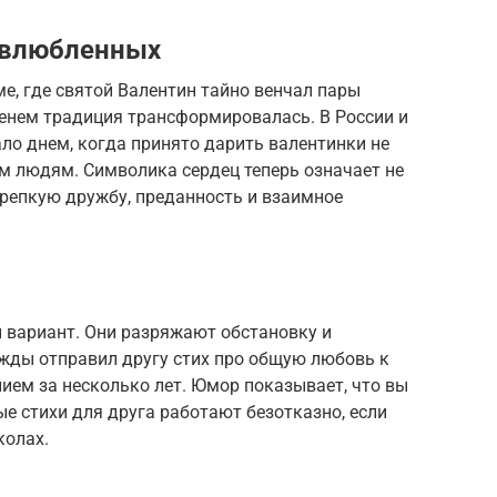
 влюбленных
е, где святой Валентин тайно венчал пары
менем традиция трансформировалась. В России и
ало днем, когда принято дарить валентинки не
им людям. Символика сердец теперь означает не
крепкую дружбу, преданность и взаимное
вариант. Они разряжают обстановку и
жды отправил другу стих про общую любовь к
нием за несколько лет. Юмор показывает, что вы
ые стихи для друга работают безотказно, если
колах.