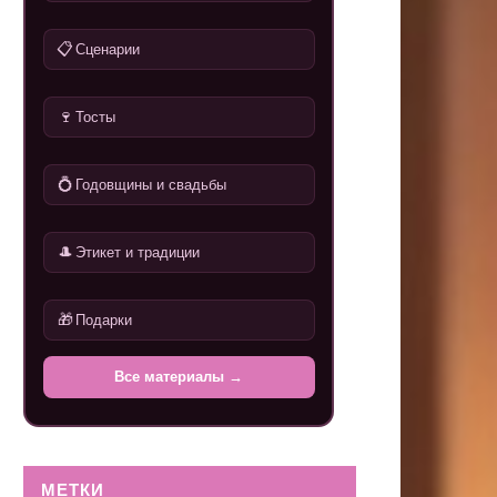
📋
Сценарии
🍷
Тосты
💍
Годовщины и свадьбы
🎩
Этикет и традиции
🎁
Подарки
Все материалы →
МЕТКИ