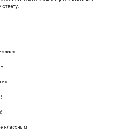
 ответу.
иллион!
у!
тив!
!
!
же классным!