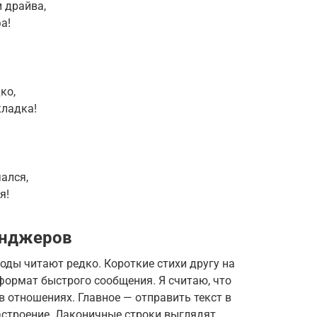
и драйва,
а!
ко,
кладка!
ался,
я!
енджеров
 оды читают редко. Короткие стихи другу на
формат быстрого сообщения. Я считаю, что
в отношениях. Главное — отправить текст в
астроение. Лаконичные строки выглядят