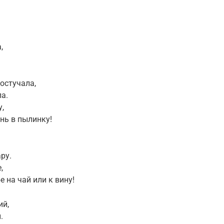
,
остучала,
а.
,
нь в пылинку!
ру.
,
 на чай или к вину!
ий,
.