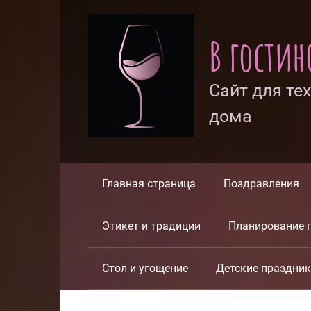
Перейти
к
В гости
контенту
Сайт для те
дома
Главная страница
Поздравления
Этикет и традиции
Планирование 
Стол и угощение
Детские праздни