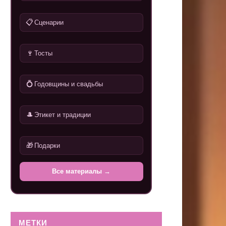
📋
Сценарии
🍷
Тосты
💍
Годовщины и свадьбы
🎩
Этикет и традиции
🎁
Подарки
Все материалы →
МЕТКИ