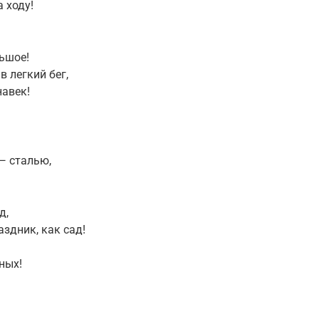
 ходу!
ьшое!
в легкий бег,
навек!
— сталью,
д,
здник, как сад!
ных!