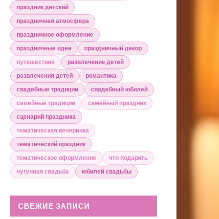
праздник детский
праздничная атмосфера
праздничное оформление
праздничные идеи
праздничный декор
путешествия
развлечение детей
развлечения детей
романтика
свадебные традиции
свадебный юбилей
семейные традиции
семейный праздник
сценарий праздника
тематическая вечеринка
тематический праздник
тематическое оформление
что подарить
чугунная свадьба
юбилей свадьбы
СВЕЖИЕ ЗАПИСИ