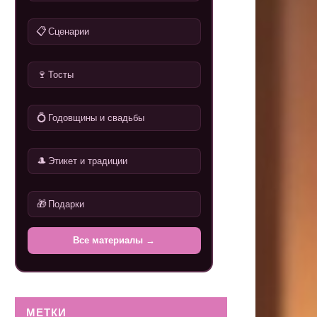
📋
Сценарии
🍷
Тосты
💍
Годовщины и свадьбы
🎩
Этикет и традиции
🎁
Подарки
Все материалы →
МЕТКИ