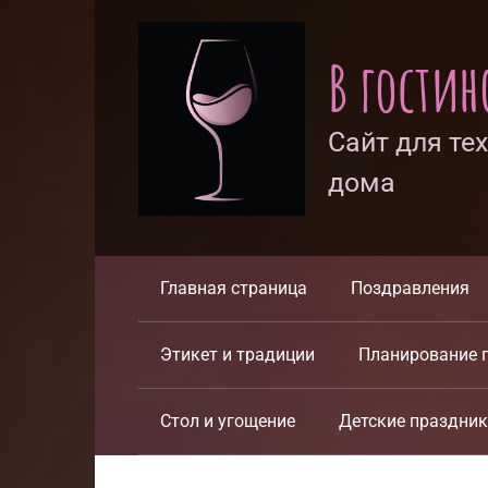
Перейти
к
В гости
контенту
Сайт для те
дома
Главная страница
Поздравления
Этикет и традиции
Планирование 
Стол и угощение
Детские праздни