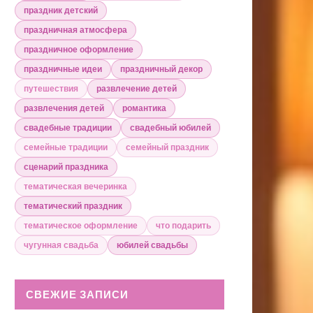
праздник детский
праздничная атмосфера
праздничное оформление
праздничные идеи
праздничный декор
путешествия
развлечение детей
развлечения детей
романтика
свадебные традиции
свадебный юбилей
семейные традиции
семейный праздник
сценарий праздника
тематическая вечеринка
тематический праздник
тематическое оформление
что подарить
чугунная свадьба
юбилей свадьбы
СВЕЖИЕ ЗАПИСИ