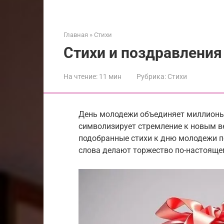
Главная
»
Стихи
Стихи и поздравлени
На чтение:
11 мин
Рубрика:
Стихи
День молодежи объединяет миллионы 
символизирует стремление к новым в
подобранные стихи к дню молодежи п
слова делают торжество по-настоящ