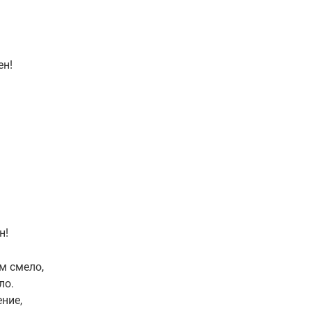
ен!
н!
м смело,
ло.
ние,