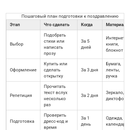
Пошаговый план подготовки к поздравлению
Этап
Что сделать
Когда
Материалы
Подобрать
Интернет,
стихи или
За 5
Выбор
книги,
написать
дней
блокнот
прозу
Купить или
Бумага,
Оформление
сделать
За 3 дня
ленты,
открытку
ручка
Прочитать
текст вслух
Зеркало,
Репетиция
За 2 дня
несколько
диктофон
раз
Проверить
За 1
Одежда,
Подготовка
дресс-код и
день
календарь
время