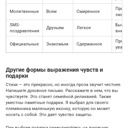
Прось
Молитвенные
Всем
Смиренное
засту
SMS-
Быстр
Друзьям
Легкое
поздравления
вним
Прояв
Официальные
Знакомым
Сдержанное
уваже
Другие формы выражения чувств и
подарки
Стихи — это прекрасно, но иногда проза звучит честнее.
Напишите духовное письмо. Расскажите в нем, что вы
чувствуете. Это станет семейной реликвией. Также
уместны памятные подарки. Я выбрал для своего
племянника маленькую иконку, которую он может
носить с собой. Это дает чувство защиты.
При выборе подарка ориентируйтесь на духовную