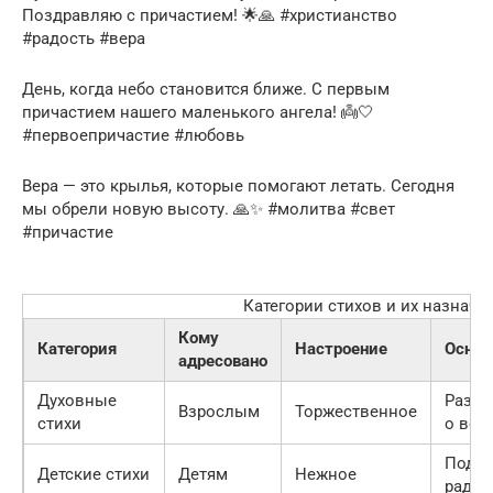
Поздравляю с причастием! 🌟🙏 #христианство
#радость #вера
День, когда небо становится ближе. С первым
причастием нашего маленького ангела! 👼🤍
#первоепричастие #любовь
Вера — это крылья, которые помогают летать. Сегодня
мы обрели новую высоту. 🙏✨ #молитва #свет
#причастие
Категории стихов и их назначе
Кому
Категория
Настроение
Основ
адресовано
Духовные
Разм
Взрослым
Торжественное
стихи
о вер
Подде
Детские стихи
Детям
Нежное
радос