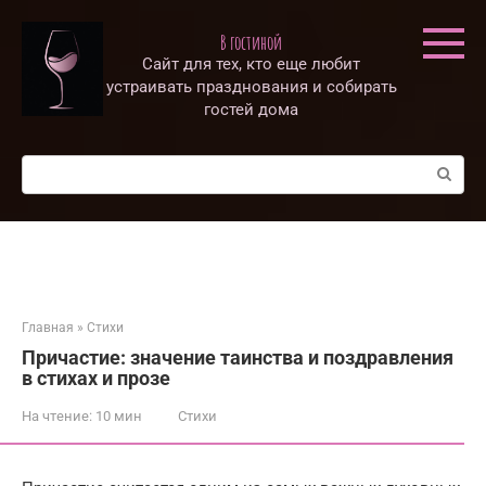
Перейти
к
В гостиной
контенту
Сайт для тех, кто еще любит
устраивать празднования и собирать
гостей дома
Поиск:
Главная
»
Стихи
Причастие: значение таинства и поздравления
в стихах и прозе
На чтение:
10 мин
Стихи