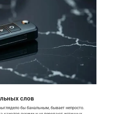
ильных слов
выглядело бы банальным, бывает непросто.
а кажутся сухими и не передают истинных