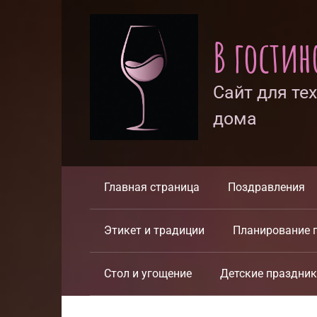
Перейти
к
В гости
контенту
Сайт для те
дома
Главная страница
Поздравления
Этикет и традиции
Планирование 
Стол и угощение
Детские праздни