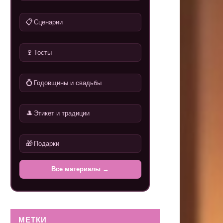
📋
Сценарии
🍷
Тосты
💍
Годовщины и свадьбы
🎩
Этикет и традиции
🎁
Подарки
Все материалы →
МЕТКИ