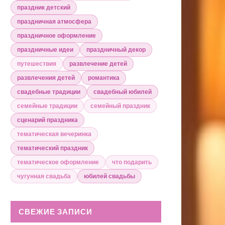
праздник детский
праздничная атмосфера
праздничное оформление
праздничные идеи
праздничный декор
путешествия
развлечение детей
развлечения детей
романтика
свадебные традиции
свадебный юбилей
семейные традиции
семейный праздник
сценарий праздника
тематическая вечеринка
тематический праздник
тематическое оформление
что подарить
чугунная свадьба
юбилей свадьбы
СВЕЖИЕ ЗАПИСИ