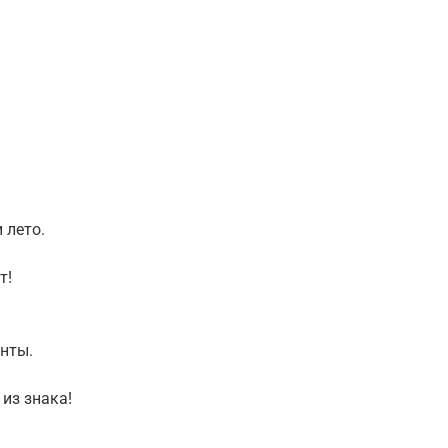
 лето.
т!
нты.
из знака!