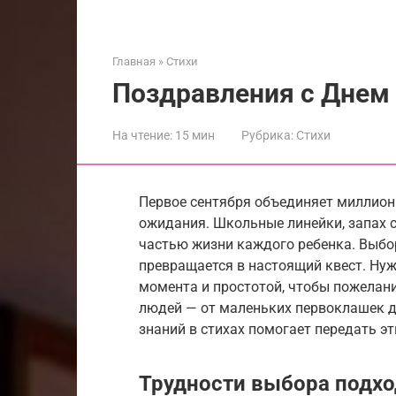
Главная
»
Стихи
Поздравления с Днем 
На чтение:
15 мин
Рубрика:
Стихи
Первое сентября объединяет миллион
ожидания. Школьные линейки, запах 
частью жизни каждого ребенка. Выбор
превращается в настоящий квест. Ну
момента и простотой, чтобы пожелани
людей — от маленьких первоклашек д
знаний в стихах помогает передать эт
Трудности выбора подх