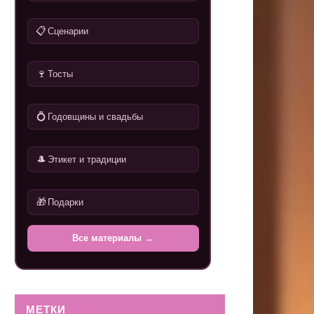
📋
Сценарии
🍷
Тосты
💍
Годовщины и свадьбы
🎩
Этикет и традиции
🎁
Подарки
Все материалы →
МЕТКИ