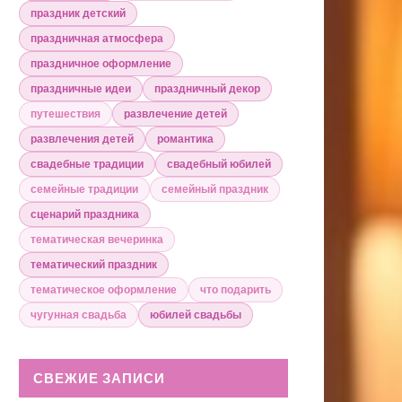
праздник детский
праздничная атмосфера
праздничное оформление
праздничные идеи
праздничный декор
путешествия
развлечение детей
развлечения детей
романтика
свадебные традиции
свадебный юбилей
семейные традиции
семейный праздник
сценарий праздника
тематическая вечеринка
тематический праздник
тематическое оформление
что подарить
чугунная свадьба
юбилей свадьбы
СВЕЖИЕ ЗАПИСИ