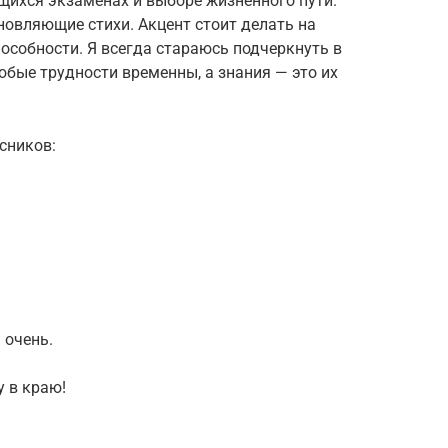
щихся экзаменах и выборе жизненного пути.
новляющие стихи. Акцент стоит делать на
способности. Я всегда стараюсь подчеркнуть в
юбые трудности временны, а знания — это их
сников:
 очень.
у в краю!