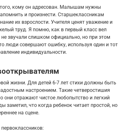
 того, кому он адресован. Малышам нужны
запомнить и произнести. Старшеклассникам
ание их взрослости. Учителя ценят уважение и
елый труд. Я помню, как в первый класс вел
ы не звучали слишком официально, но при этом
то люди совершают ошибку, используя один и тот
равление индивидуальности.
вооткрывателям
овой жизни. Для детей 6-7 лет стихи должны быть
радостным настроением. Такие четверостишия
о они отражают чистое любопытство и легкий
ы заметил, что когда ребенок читает простой, но
ереннее на сцене.
я первоклассников: