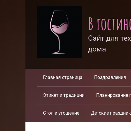
Перейти
к
В гости
контенту
Сайт для те
дома
Главная страница
Поздравления
Этикет и традиции
Планирование 
Стол и угощение
Детские праздни