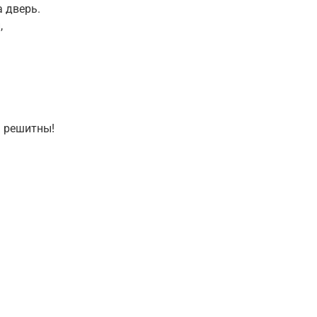
 дверь.
,
 решитны!