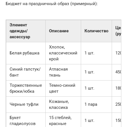
Бюджет на праздничный образ (примерный):
Элемент
Цена
одежды/
Описание
Количество
(руб.)
аксессуар
Хлопок,
Белая рубашка
классический
1 шт.
1200
крой
Синий галстук/
Атласная
1 шт.
450
бант
ткань
Торжественные
Темно-синий
1 шт.
1800
брюки/юбка
цвет
Кожаные,
Черные туфли
1 пара
2500
классика
Букет
15 стеблей,
1 шт.
1500
гладиолусов
красные