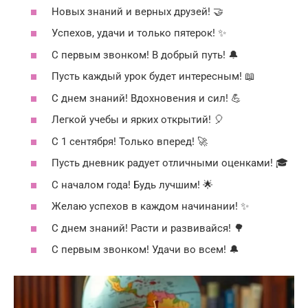
Новых знаний и верных друзей! 🤝
Успехов, удачи и только пятерок! ✨
С первым звонком! В добрый путь! 🔔
Пусть каждый урок будет интересным! 📖
С днем знаний! Вдохновения и сил! 💪
Легкой учебы и ярких открытий! 🎈
С 1 сентября! Только вперед! 🚀
Пусть дневник радует отличными оценками! 🎓
С началом года! Будь лучшим! 🌟
Желаю успехов в каждом начинании! ✨
С днем знаний! Расти и развивайся! 🌳
С первым звонком! Удачи во всем! 🔔