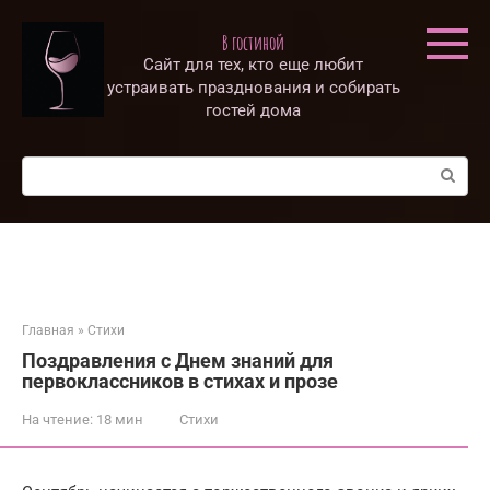
Перейти
к
В гостиной
контенту
Сайт для тех, кто еще любит
устраивать празднования и собирать
гостей дома
Поиск:
Главная
»
Стихи
Поздравления с Днем знаний для
первоклассников в стихах и прозе
На чтение:
18 мин
Стихи