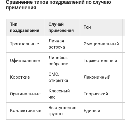
Сравнение типов поздравлений по случаю
применения
Тип
Случай
Тон
Ос
поздравления
применения
Личная
Трогательные
Эмоциональный
Д
встреча
Линейка,
Официальные
Торжественный
П
собрание
СМС,
Короткие
Лаконичный
П
открытка
Классный
Оригинальные
Творческий
Ли
час
Выступление
Коллективные
Единый
О
группы