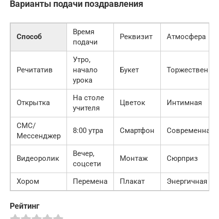
Варианты подачи поздравления
Время
Способ
Реквизит
Атмосфера
подачи
Утро,
Речитатив
начало
Букет
Торжественна
урока
На столе
Открытка
Цветок
Интимная
учителя
СМС/
8:00 утра
Смартфон
Современная
Мессенджер
Вечер,
Видеоролик
Монтаж
Сюрприз
соцсети
Хором
Перемена
Плакат
Энергичная
Рейтинг