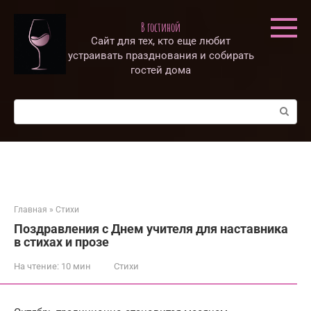
Перейти
к
В гостиной
контенту
Сайт для тех, кто еще любит
устраивать празднования и собирать
гостей дома
Поиск:
Главная
»
Стихи
Поздравления с Днем учителя для наставника
в стихах и прозе
На чтение:
10 мин
Стихи