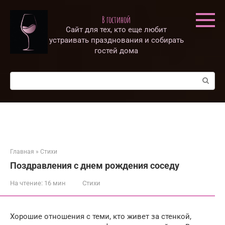
Перейти
к
В гостиной
контенту
Сайт для тех, кто еще любит
устраивать празднования и собирать
гостей дома
Поиск:
Главная
»
Стихи
Поздравления с днем рождения соседу
На чтение:
16 мин
Стихи
Хорошие отношения с теми, кто живет за стенкой,