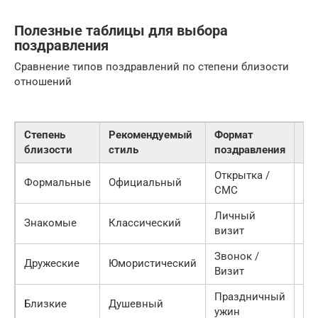
Полезные таблицы для выбора
поздравления
Сравнение типов поздравлений по степени близости
отношений
Степень
Рекомендуемый
Формат
Ос
близости
стиль
поздравления
ак
Открытка /
Зд
Формальные
Официальный
СМС
ус
Личный
Ую
Знакомые
Классический
визит
бл
Звонок /
Об
Дружеские
Юмористический
Визит
ра
Праздничный
Бл
Близкие
Душевный
ужин
лю