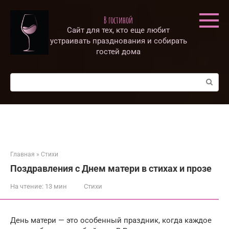
Перейти
к
В гостиной
контенту
Сайт для тех, кто еще любит
устраивать празднования и собирать
гостей дома
Поиск:
Главная
»
Стихи
Поздравления с Днем матери в стихах и прозе
На чтение:
13 мин
Стихи
День матери — это особенный праздник, когда каждое