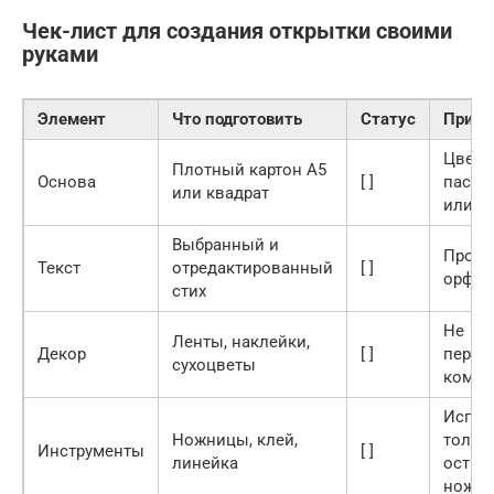
Чек-лист для создания открытки своими
руками
Элемент
Что подготовить
Статус
Приме
Цвет:
Плотный картон A5
Основа
[ ]
пасте
или квадрат
или б
Выбранный и
Прове
Текст
отредактированный
[ ]
орфог
стих
Не
Ленты, наклейки,
Декор
[ ]
перег
сухоцветы
комп
Испол
Ножницы, клей,
тольк
Инструменты
[ ]
линейка
остры
ножн