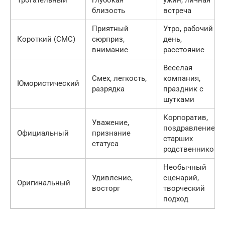
Трогательный
глубокая
ужин, личная
близость
встреча
Приятный
Утро, рабочий
Короткий (СМС)
сюрприз,
день,
внимание
расстояние
Веселая
Смех, легкость,
компания,
Юмористический
разрядка
праздник с
шутками
Корпоратив,
Уважение,
поздравление
Официальный
признание
старших
статуса
родственников
Необычный
Удивление,
сценарий,
Оригинальный
восторг
творческий
подход