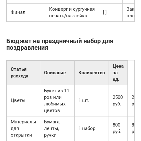
Конверт и сургучная
Закле
Финал
[ ]
печать/наклейка
плотн
Бюджет на праздничный набор для
поздравления
Цена
Статья
Описание
Количество
за
расхода
ед.
Букет из 11
роз или
2500
250
Цветы
1 шт.
любимых
руб.
руб.
цветов
Материалы
Бумага,
800
800
для
ленты,
1 набор
руб.
руб.
открытки
ручки