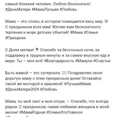
самый близкий человек. Люблю бесконечно!
#ДеньМатери #МамаЛучшая #Любовь
Мама — это слово, в котором помещается весь мир. 🌸
С праздником всех мам! Желаю вам бесконечного
терпения и море детских объятий! #Мама #Семья
#Праздник
С Днем матери! 💐 Спасибо за бессонные ночи, за
поддержку в трудные минуты и за самую вкусную еду в
мире. Ты — мое всё! #Благодарность #Мамуля #Счастье
Быть мамой — это суперсила. 🦸‍♀️ Поздравляю свою
дорогую маму с этим прекрасным днем! Оставайся
такой же молодой и красивой! #ЛучшаяМама
#ДеньМатери2024 #Любовь
Мама, ты мой свет и моя опора. ✨ Спасибо, что всегда
рядом. С праздником, самая любимая женщина в моей
жизни! #МамаРодная #СемьяЭтоГлавное