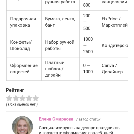
ручная работа
канцелярии
800
200
Подарочная
Бумага, лента,
FixPrice /
—
упаковка
бант
Маркетплейс
500
1000
Конфеты/
Набор ручной
—
Кондитерская
Шоколад
работы
2500
Платный
Оформление
0 —
Canva /
шаблон/
соцсетей
1000
Дизайнер
дизайн
Рейтинг
( Пока оценок нет )
Елена Смирнова
/ автор статьи
Специализируюсь на декоре праздников
и торжеств: оформление свадеб, дней