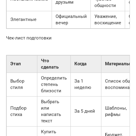
друзьям
стр
общности
Официальный
Уважение,
Сре
Элегантные
вечер
восхищение
стр
Чек-лист подготовки
Что
Этап
Когда
Материалы
сделать
Определить
Выбор
За 1
Список общих
степень
стиля
неделю
воспоминани
близости
Выбрать
Подбор
или
Шаблоны,
За 5 дней
стиха
написать
рифмы
текст
Купить
Бюджет,