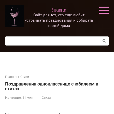
Перейти
к
В гостиной
контенту
Сайт для тех, кто еще любит
устраивать празднования и собирать
гостей дома
Поиск:
Главная
»
Стихи
Поздравления однокласснице с юбилеем в
стихах
На чтение:
11 мин
Стихи