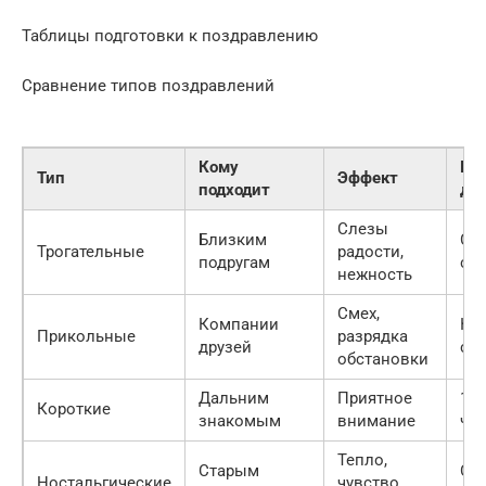
Таблицы подготовки к поздравлению
Сравнение типов поздравлений
Кому
Ре
Тип
Эффект
подходит
дл
Слезы
Близким
Сре
Трогательные
радости,
подругам
стр
нежность
Смех,
Компании
Кор
Прикольные
разрядка
друзей
стр
обстановки
Дальним
Приятное
1-2
Короткие
знакомым
внимание
че
Тепло,
Старым
Сре
Ностальгические
чувство