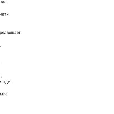
рил!
идти,
предвещает!
,
!
,
м ждет.
мле!