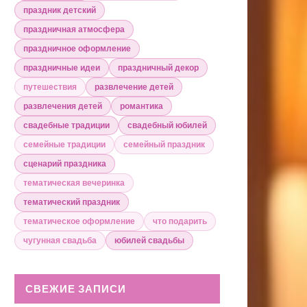
праздник детский
праздничная атмосфера
праздничное оформление
праздничные идеи
праздничный декор
путешествия
развлечение детей
развлечения детей
романтика
свадебные традиции
свадебный юбилей
семейные традиции
семейный праздник
сценарий праздника
тематическая вечеринка
тематический праздник
тематическое оформление
что подарить
чугунная свадьба
юбилей свадьбы
СВЕЖИЕ ЗАПИСИ