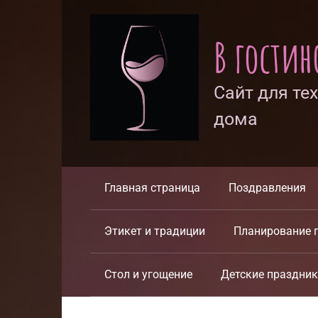
Перейти
к
В гости
контенту
Сайт для те
дома
Главная страница
Поздравления
Этикет и традиции
Планирование 
Стол и угощение
Детские праздни