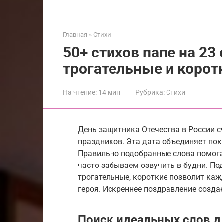
Главная
»
Стихи
50+ стихов папе на 23
трогательные и корот
На чтение:
14 мин
Рубрика:
Стихи
День защитника Отечества в России 
праздников. Эта дата объединяет пок
Правильно подобранные слова помога
часто забываем озвучить в будни. По
трогательные, короткие позволит ка
героя. Искреннее поздравление созда
Поиск идеальных слов д