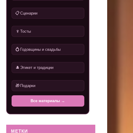
📋
Сценарии
🍷
Тосты
💍
Годовщины и свадьбы
🎩
Этикет и традиции
🎁
Подарки
Все материалы →
МЕТКИ