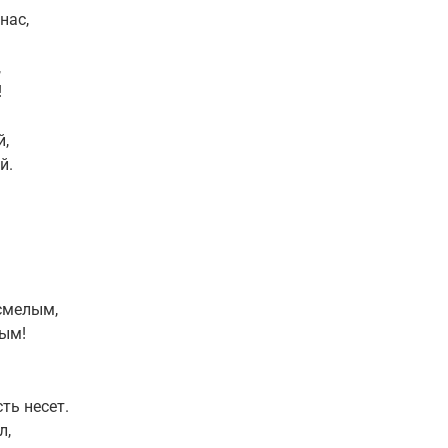
нас,
,
!
й,
й.
смелым,
ым!
ть несет.
л,