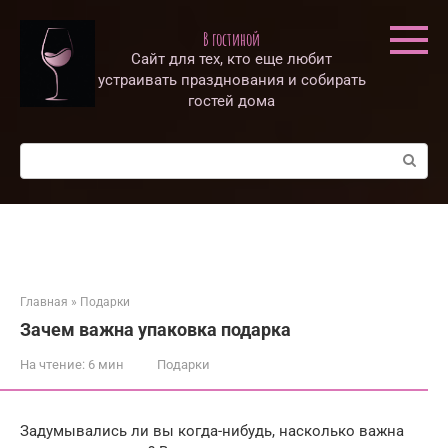
Перейти
к
В гостиной
контенту
Сайт для тех, кто еще любит
устраивать празднования и собирать
гостей дома
Поиск:
Главная
»
Подарки
Зачем важна упаковка подарка
На чтение:
6 мин
Подарки
Задумывались ли вы когда-нибудь, насколько важна