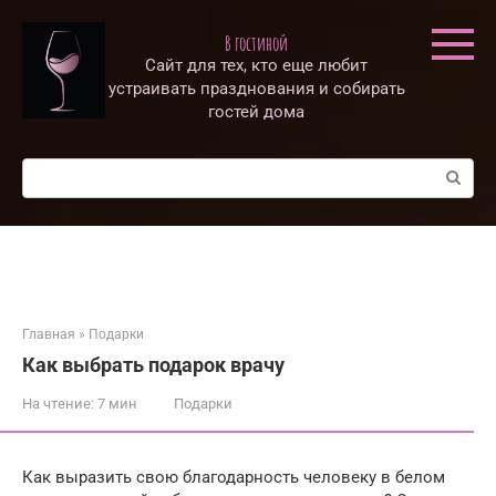
Перейти
к
В гостиной
контенту
Сайт для тех, кто еще любит
устраивать празднования и собирать
гостей дома
Поиск:
Главная
»
Подарки
Как выбрать подарок врачу
На чтение:
7 мин
Подарки
Как выразить свою благодарность человеку в белом