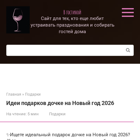
Перейти
к
В гостиной
контенту
Сайт для тех, кто еще любит
устраивать празднования и собирать
гостей дома
Поиск:
Главная
»
Подарки
Идеи подарков дочке на Новый год 2026
На чтение:
5 мин
Подарки
✨Ищете идеальный подарок дочке на Новый год 2026?