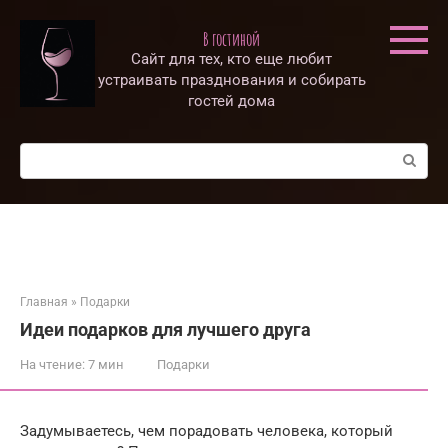
Перейти
к
В гостиной
контенту
Сайт для тех, кто еще любит
устраивать празднования и собирать
гостей дома
Поиск:
Главная
»
Подарки
Идеи подарков для лучшего друга
На чтение:
7 мин
Подарки
Задумываетесь, чем порадовать человека, который