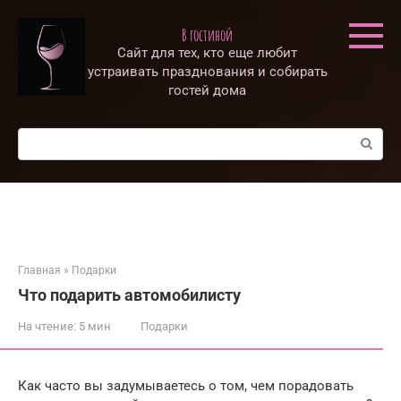
Перейти
к
В гостиной
контенту
Сайт для тех, кто еще любит
устраивать празднования и собирать
гостей дома
Поиск:
Главная
»
Подарки
Что подарить автомобилисту
На чтение:
5 мин
Подарки
Как часто вы задумываетесь о том, чем порадовать