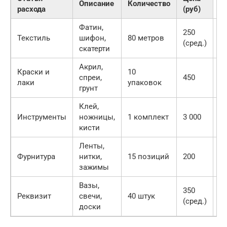
Описание
Количество
расхода
(руб)
Фатин,
250
2
Текстиль
шифон,
80 метров
(сред.)
0
скатерти
Акрил,
Краски и
10
4
спреи,
450
лаки
упаковок
5
грунт
Клей,
3
Инструменты
ножницы,
1 комплект
3 000
0
кисти
Ленты,
3
Фурнитура
нитки,
15 позиций
200
0
зажимы
Вазы,
350
1
Реквизит
свечи,
40 штук
(сред.)
0
доски