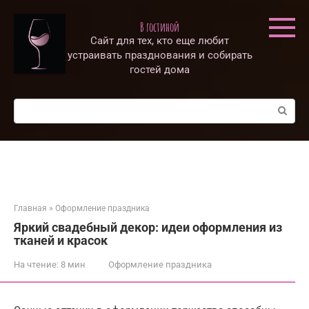
Перейти
к
В гостиной
контенту
Сайт для тех, кто еще любит
устраивать празднования и собирать
гостей дома
Поиск:
Главная
»
Оформление праздника
Яркий свадебный декор: идеи оформления из
тканей и красок
На чтение:
8 мин
Оформление праздника