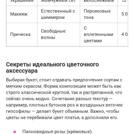
Украшения
Жемчужный сет
Белоснежный
12 000
Естественный с
Персиковые
Макияж
5 000 
шиммером
тона
С
Свободные
Прическа
вплетенными
4 000 
волны
цветами
Секреты идеального цветочного
аксессуара
Выбирая букет, стоит отдавать предпочтение сортам с
мягким окрасом. Форма композиции может быть как
строго классической круглой, так и растрепанной, что
сейчас очень модно. Сочетание разных текстур —
например, плотных бутонов роз и воздушных веточек
гипсофилы — делает букет объемным. Важно, чтобы
цветы не перебивали цвет платья, а дополняли его.
Пионовидные розы (кремовые).