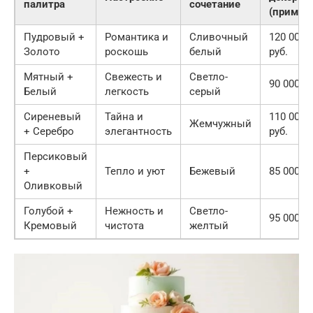
палитра
сочетание
(пример
Пудровый +
Романтика и
Сливочный
120 000
Золото
роскошь
белый
руб.
Мятный +
Свежесть и
Светло-
90 000 ру
Белый
легкость
серый
Сиреневый
Тайна и
110 000
Жемчужный
+ Серебро
элегантность
руб.
Персиковый
+
Тепло и уют
Бежевый
85 000 ру
Оливковый
Голубой +
Нежность и
Светло-
95 000 ру
Кремовый
чистота
желтый