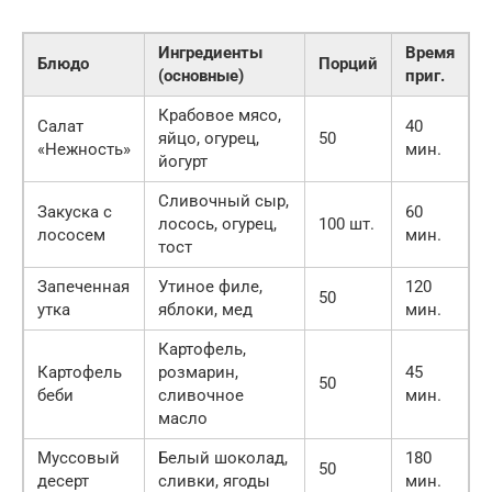
Ингредиенты
Время
Блюдо
Порций
(основные)
приг.
Крабовое мясо,
Салат
40
яйцо, огурец,
50
«Нежность»
мин.
йогурт
Сливочный сыр,
Закуска с
60
лосось, огурец,
100 шт.
лососем
мин.
тост
Запеченная
Утиное филе,
120
50
утка
яблоки, мед
мин.
Картофель,
Картофель
розмарин,
45
50
беби
сливочное
мин.
масло
Муссовый
Белый шоколад,
180
50
десерт
сливки, ягоды
мин.