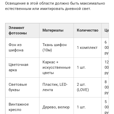
Освещение в этой области должно быть максимально
естественным или имитировать дневной свет.
Элемент
Материалы
Количество
Цена
фотозоны
6
Фон из
Ткань шифон
1 комплект
000
шифона
(10м)
руб.
Каркас +
12
Цветочная
искусственные
1 шт.
000
арка
цветы
руб.
8
Световые
Пластик, LED-
2 шт.
000
буквы
лента
(LOVE)
руб.
5
Винтажное
Дерево, велюр
1 шт.
000
кресло
руб.