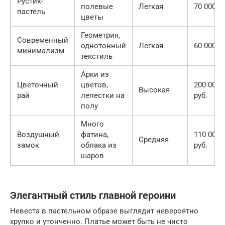
Рустик-
полевые
Легкая
70 000 ру
пастель
цветы
Геометрия,
Современный
однотонный
Легкая
60 000 ру
минимализм
текстиль
Арки из
Цветочный
цветов,
200 000
Высокая
рай
лепестки на
руб.
полу
Много
Воздушный
фатина,
110 000
Средняя
замок
облака из
руб.
шаров
Элегантный стиль главной героини
Невеста в пастельном образе выглядит невероятно
хрупко и утонченно. Платье может быть не чисто