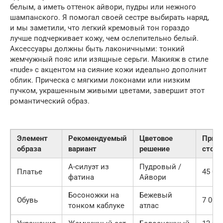
белым, а иметь оттенок айвори, пудры или нежного
шампанского. Я помогал своей сестре выбирать наряд,
и мы заметили, что легкий кремовый тон гораздо
лучше подчеркивает кожу, чем ослепительно белый.
Аксессуары должны быть лаконичными: тонкий
жемчужный пояс или изящные серьги. Макияж в стиле
«nude» с акцентом на сияние кожи идеально дополнит
облик. Прическа с мягкими локонами или низким
пучком, украшенным живыми цветами, завершит этот
романтический образ.
Элемент
Рекомендуемый
Цветовое
Прим
образа
вариант
решение
стои
А-силуэт из
Пудровый /
Платье
45 000
фатина
Айвори
Босоножки на
Бежевый
Обувь
7 000 
тонком каблуке
атлас