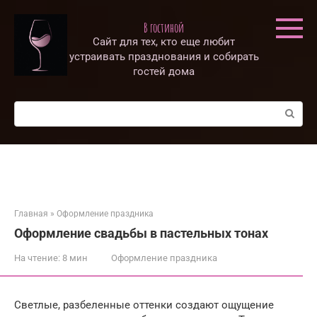
Перейти
к
В гостиной
контенту
Сайт для тех, кто еще любит
устраивать празднования и собирать
гостей дома
Поиск:
Главная
»
Оформление праздника
Оформление свадьбы в пастельных тонах
На чтение:
8 мин
Оформление праздника
Светлые, разбеленные оттенки создают ощущение